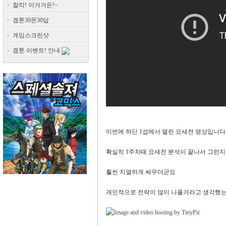
찰칵! 이거거든!~
겜툰30문30답
게임스크린샷
겜툰 이벤트! 안내
이번에 하딘 1섭에서 열린 요새전 영상입니다
확실히 1주차때 요새전 분석이 끝나서 그런지
훨씬 치열하게 싸우더군요
개인적으로 전략이 많이 나올거라고 생각했는데