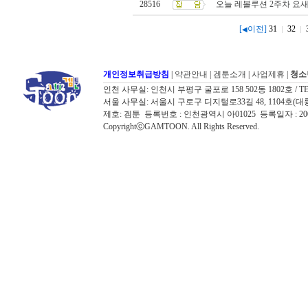
28516
오늘 레볼루션 2주차 요
[
이전]
31
32
◀
개인정보취급방침
|
약관안내
|
겜툰소개
|
사업제휴
|
청소
인천 사무실: 인천시 부평구 굴포로 158 502동 1802호 / TEL: 032
서울 사무실: 서울시 구로구 디지털로33길 48, 1104호(대륭포스트타워7
제호: 겜툰 등록번호 : 인천광역시 아01025 등록일자 : 
CopyrightⓒGAMTOON. All Rights Reserved.