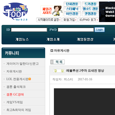
ID
PWD
자유게시판
게이머가 말한다/신문고
레볼루션 2주차 요새전 영상
자유게시판
LOL 전용게시판
작성자 : 히스티
2017-01-16
겜툰 출석체크
겜툰 GC경매
게임VS게임
최고&최악의 게임