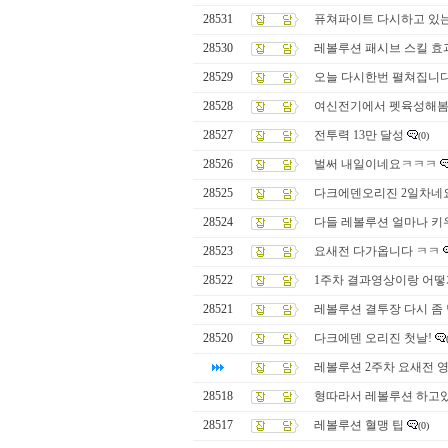
28531
퓨쳐파이트 다시하고 있
28530
레볼루션 패시브 스킬 효
28529
오늘 다시한번 펼쳐집니
28528
여신전기에서 펫육성해
28527
전투력 13만 달성
(0)
28526
벌써 내일이네요ㅋㅋㅋ
28525
다크에덴오리진 2일차네
28524
다들 레볼루션 얼마나 
28523
요새전 다가옵니다 ㅋㅋ
28522
1주차 결과영상이랑 어떻
28521
레볼루션 결투장 다시 좀
28520
다크에덴 오리진 첫날!
레볼루션 2주차 요새전 
28518
형따라서 레볼루션 하고
28517
레볼루션 혈맹 팁
(0)