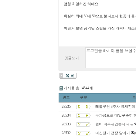
엄청 치열하긴 하네요
확실히 최대 50대 50으로 붙다보니 한곳에 
이런거 보면 광역딜 스킬을 가진 캐릭터 재조
덧글쓰기
게시물 총 14544개
번호
구분
28535
레볼루션 3주차 요새전이 
28534
무과금으로 매일꾸준히 
28533
윌버 너무귀엽습니다 ㅠ
28532
여신전기 전장 달리기
(