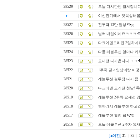
28529
오늘 다시한번 펼쳐집니
여신전기에서 펫육성해
28527
전투력 13만 달성
(0)
28526
벌써 내일이네요ㅋㅋㅋ
28525
다크에덴오리진 2일차네
28524
다들 레볼루션 얼마나 
28523
요새전 다가옵니다 ㅋㅋ
28522
1주차 결과영상이랑 어떻
28521
레볼루션 결투장 다시 좀
28520
다크에덴 오리진 첫날!
28519
레볼루션 2주차 요새전 
28518
형따라서 레볼루션 하고
28517
레볼루션 혈맹 팁
(0)
28516
오늘 레볼루션 2주차 요
[
이전]
31
32
◀