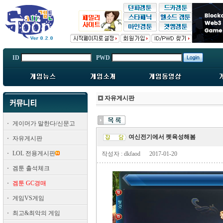
ID
PWD
자유게시판
게이머가 말한다/신문고
여신전기에서 펫육성해봄
자유게시판
LOL 전용게시판
작성자 : dkfaod
2017-01-20
겜툰 출석체크
겜툰 GC경매
게임VS게임
최고&최악의 게임