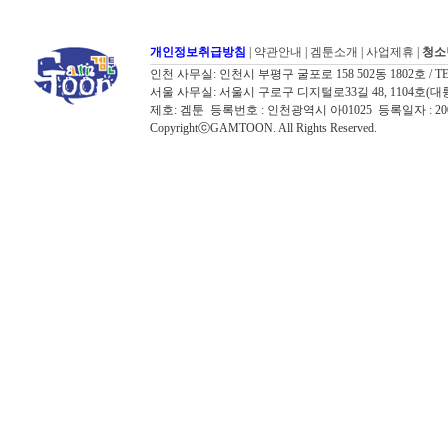
개인정보취급방침
|
약관안내
|
겜툰소개
|
사업제휴
|
청소
인천 사무실: 인천시 부평구 굴포로 158 502동 1802호 / TEL: 032
서울 사무실: 서울시 구로구 디지털로33길 48, 1104호(대륭포스트타워7
제호: 겜툰 등록번호 : 인천광역시 아01025 등록일자 : 
CopyrightⓒGAMTOON. All Rights Reserved.