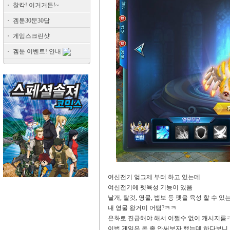
찰칵! 이거거든!~
겜툰30문30답
게임스크린샷
겜툰 이벤트! 안내
여신전기 엊그제 부터 하고 있는데
여신전기에 펫육성 기능이 있음
날개, 탈것, 영물, 법보 등 펫을 육성 할 수 
내 영물 왕거미 어떰?ㅋㅋ
은화로 진급해야 해서 어쩔수 없이 캐시지름
이번 게임은 돈 좀 안써보자 했는데 하다보니