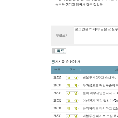
승부욕 생기고 잼써서 결국 질렀음
덧글쓰기
게시물 총 14544개
번호
구분
28535
레볼루션 3주차 요새전이 
28534
무과금으로 매일꾸준히 
28533
윌버 너무귀엽습니다 ㅠ
28532
여신전기 전장 달리기
(
28531
퓨쳐파이트 다시하고 있
28530
레볼루션 패시브 스킬 효