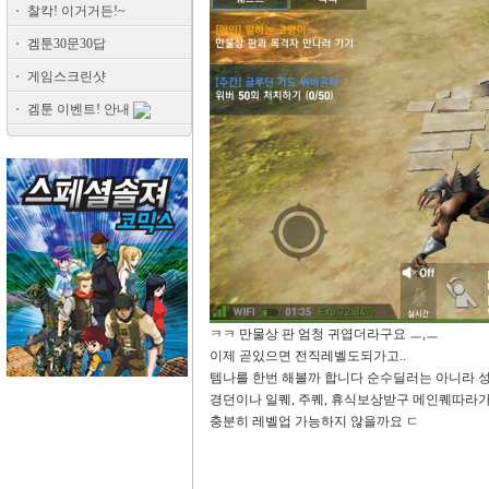
찰칵! 이거거든!~
겜툰30문30답
게임스크린샷
겜툰 이벤트! 안내
ㅋㅋ 만물상 판 엄청 귀엽더라구요 ㅡ,ㅡ
이제 곧있으면 전직레벨도되가고..
템나를 한번 해볼까 합니다 순수딜러는 아니라 
경던이나 일퀘, 주퀘, 휴식보상받구 메인퀘따라
충분히 레벨업 가능하지 않을까요 ㄷ