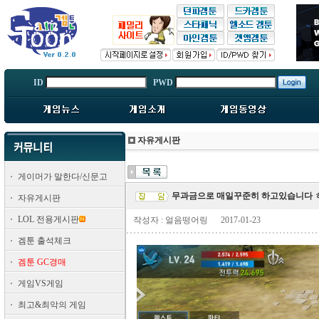
ID
PWD
자유게시판
게이머가 말한다/신문고
무과금으로 매일꾸준히 하고있습니다 
자유게시판
LOL 전용게시판
작성자 : 얼음떵어링
2017-01-23
겜툰 출석체크
겜툰 GC경매
게임VS게임
최고&최악의 게임