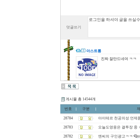
덧글쓰기
아스트롱
진짜 잘만드네여 ㅋㅋ
게시물 총 14544개
번호
구분
28784
아이테르 천공의성 언제쯤
28783
오늘도영웅은 결투장 중 
28782
엔씨의 구인광고ㅋㅋ
(0