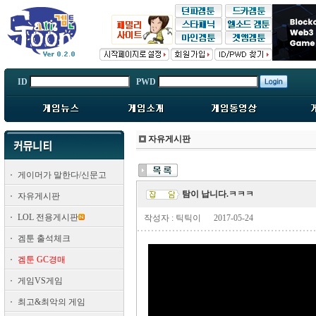
ID
PWD
자유게시판
게이머가 말한다/신문고
탐이 납니다.ㅋㅋㅋ
자유게시판
LOL 전용게시판
작성자 : 틱틱이
2017-05-24
겜툰 출석체크
겜툰 GC경매
게임VS게임
최고&최악의 게임