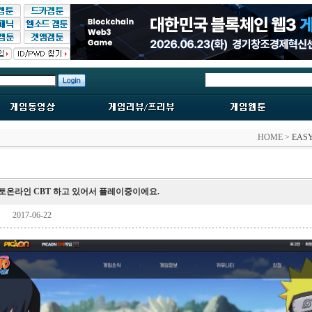
HOME >
EA
토온라인 CBT 하고 있어서 플레이중이에요.
이
2017-06-22