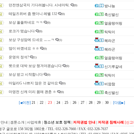
던전앤삼국지 기다려봅니다. 시네마틱.
(0)
방나뇽
테일즈위버 좀 했더니 레벨 132
(0)
축신발신
보상 쏠쏠하네요 ㅋㅋ
(0)
얼음떵어링
로크가 떴습니다
(0)
틱틱이
보상 구성맘에 드네요 ㅡㅡㅋ
(1)
헤라곤
많이 바꼈네요 ㅎㅎ
(0)
헤라곤
운영의 정석?
(1)
얼음떵어링
펫으로 대박 보상 챙겨야겠습니다
(0)
신기루같네
보상 받고 시작합니다
(0)
틱틱이
마일리G 나쁘지 않은 것 같아요
(0)
비깜참
마영전 신캐 미리 몸매 괜춘 ㅎ
(0)
축신발신
23
[
이전]
21
22
24
25
26
27
28
29
30
[다음
]
◀
▶
관안내
|
겜툰소개
|
사업제휴
|
청소년 보호 정책
|
저작권법 안내
|
저작권 침해사례
[신고
 158 502동 1802호 / TEL: 032-328-7660 / FAX: 032-328-7637