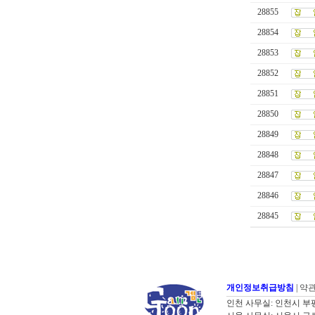
28855
28854
28853
28852
28851
28850
28849
28848
28847
28846
28845
개인정보취급방침
|
약
인천 사무실: 인천시 부평구 굴포로