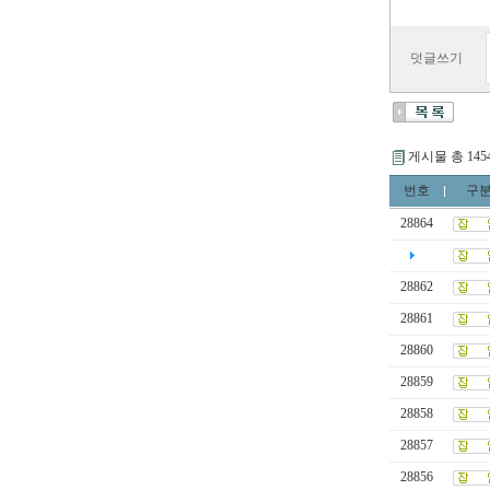
덧글쓰기
게시물 총 145
번호
구
28864
28862
28861
28860
28859
28858
28857
28856