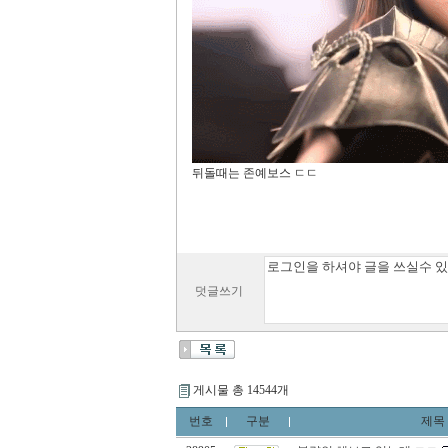
뒤돌때는 존예보스 ㄷㄷ
덧글쓰기
게시물 총 14544개
번호
구분
제목