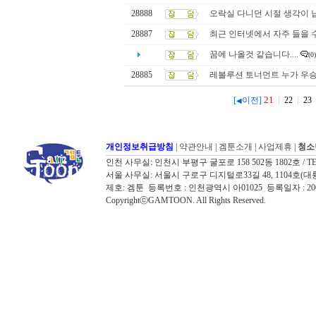
28888
오락실 다니던 시절 생각이 납
28887
최근 인터넷에서 자주 들을 수
꿈에 나올것 같습니다....
(0)
28885
레볼루션 토너먼트 누가 우
21
[
이전]
22
23
◀
개인정보취급방침
|
약관안내
|
겜툰소개
|
사업제휴
|
청소
인천 사무실: 인천시 부평구 굴포로 158 502동 1802호 / TEL: 032
서울 사무실: 서울시 구로구 디지털로33길 48, 1104호(대륭포스트타워7
제호: 겜툰 등록번호 : 인천광역시 아01025 등록일자 : 
CopyrightⓒGAMTOON. All Rights Reserved.