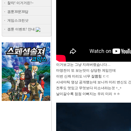
찰칵! 이거거든!~
겜툰30문30답
게임스크린샷
겜툰 이벤트! 안내
이거보고는 그냥 지려버렸습니다....
마영전이 또 보는맛이 상당한 게임인데
이번 신캐 미리도 너무 잘뽑힘 ㄷㄷ
시네마틱 영상 공개됐는데 보니까 미리 변신도 
전투도 멋있고 무엇보다 미소녀라는것 +_+
날이갈수록 점점 이뻐지는 우리 미리 ㅎㅎ