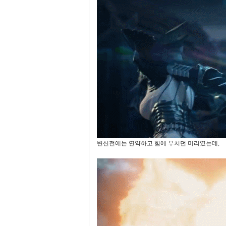
변신전에는 연약하고 힘에 부치던 미리였는데,