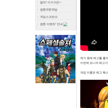
찰칵! 이거거든!~
겜툰30문30답
게임스크린샷
겜툰 이벤트! 안내
제가 원래 레고를 좋
이번에 보니까 레고가
게임 이름은 레고 퀘