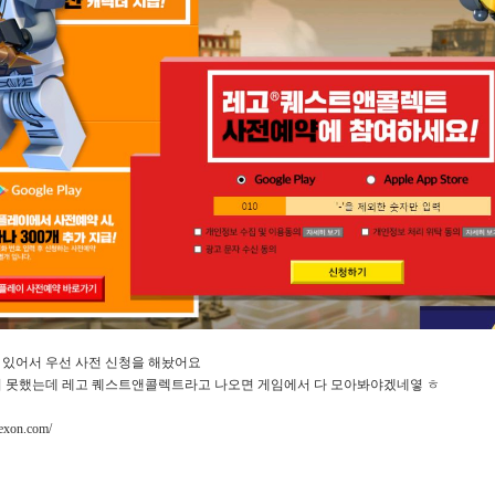
 있어서 우선 사전 신청을 해놨어요
지 못했는데 레고 퀘스트앤콜렉트라고 나오면 게임에서 다 모아봐야겠네옇 ㅎ
nexon.com/