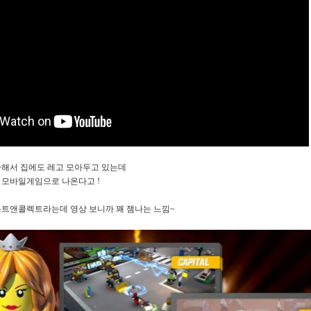
아해서 집에도 레고 모아두고 있는데
 모바일게임으로 나온다고 !
스트앤콜렉트라는데 영상 보니까 꽤 잼나는 느낌~