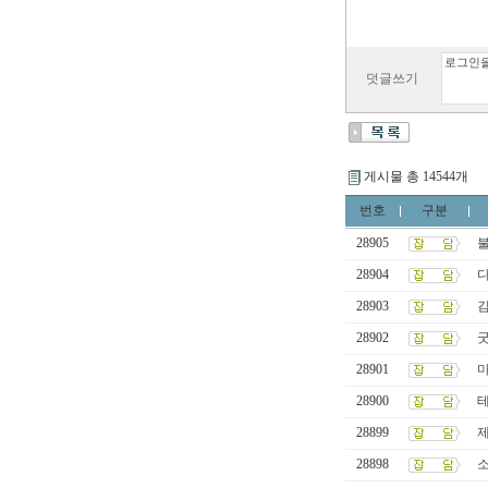
덧글쓰기
게시물 총 14544개
번호
구분
28905
28904
28903
김
28902
굿
28901
마
28900
테
28899
제
28898