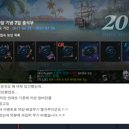
받은것도 꽤 여럿 있긴했는데,
민됐었죠.....
지만 언제또 기존에 끼던 장비만큼
었고요
출석 이벤트로 10강 배경무기 챙겨주더군요 ㄷㄷ
는데 덕분에 과감히 무기 바꿨습니다 ㅎㅎ