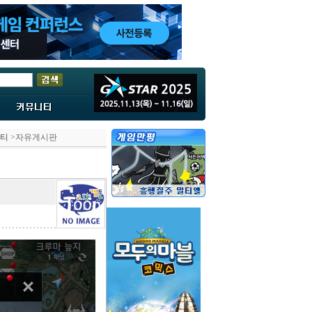
니티
>자유게시판