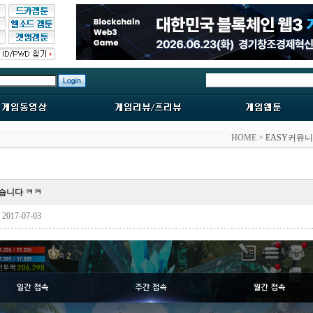
HOME >
EASY커뮤
습니다 ㅋㅋ
2017-07-03