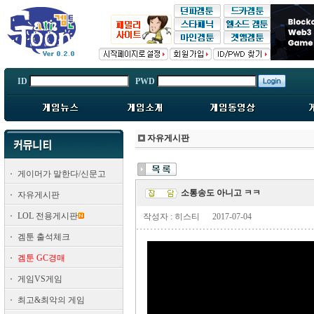
ID
PWD
자유게시판
게이머가 말한다/신문고
소통송도 아니고 ㅋㅋ
자유게시판
LOL 전용게시판
작성자 : 히스티
2017-07-04
겜툰 출석체크
겜툰 GC경매
게임VS게임
최고&최악의 게임