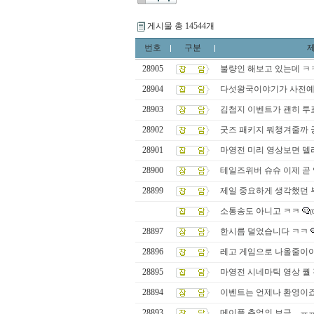
게시물 총 14544개
번호
구분
28905
불량인 해보고 있는데 ㅋ
28904
다섯왕국이야기가 사전예
28903
김첨지 이벤트가 괜히 투표
28902
굿즈 패키지 뭐챙겨줄까 
28901
마영전 미리 영상보면 델
28900
테일즈위버 슈슈 이제 곧 
28899
제일 중요하게 생각했던 부
소통송도 아니고 ㅋㅋ
(
28897
한시름 덜었습니다 ㅋㅋ
28896
레고 게임으로 나올줄이야
28895
마영전 시네마틱 영상 퀄
28894
이벤트는 언제나 환영이
28893
메이플 추억의 브금 ...ㅠ