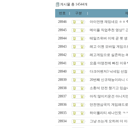
게시물 총 14544개
번호
구분
28946
아이언맨 재밌네요 ㅎㅎ
28945
메이플 직업추천 영상!! 근
28944
테일즈위버 이제 곧 펫 
28943
레고 이젠 모바일 게임으
28942
레고게임으로 실존하는 레
28941
요즘 마영전에 빠진 이유
28940
다크어벤저3 닉네임 선점 
28939
20번째 신규재능이라니 
28938
소환석 던전 챙기고 있습
28937
아직 많이키운건 아니지만
28936
던전앤삼국지 게임패드로
28935
하이퀄리티 세나인듯 ㅋ
28934
그냥 쓰는게 오히려 더 이