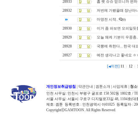
28933
흠 펫 슈슈 얻으니까 편
28932
저번에 가봤을때 장난아
마영전 시작..
(0)
28930
이거 좀 파보면 오피일듯
28929
오늘 왜케 기분이 우중충..
28928
국뽕에 취한다... 한국 대
28927
예전 생각나고 좋네요 ㅎ
[
이전]
11
12
◀
개인정보취급방침
|
약관안내
|
겜툰소개
|
사업제휴
|
청소
인천 사무실: 인천시 부평구 굴포로 158 502동 1802호 / TEL: 032
서울 사무실: 서울시 구로구 디지털로33길 48, 1104호(대륭포스트타워7
제호: 겜툰 등록번호 : 인천광역시 아01025 등록일자 : 
CopyrightⓒGAMTOON. All Rights Reserved.