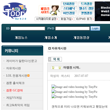
ID
PWD
자유게시판
게이머가 말한다/신문고
마영전 시작..
자유게시판
LOL 전용게시판
작성자 : 히스티
2017-07-07
겜툰 출석체크
겜툰 GC경매
게임VS게임
최고&최악의 게임
갠적으로 미리 나오면 키워보려고 했었는데