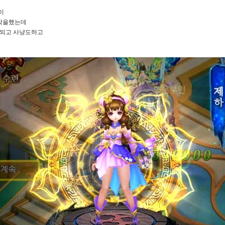
이
작을했는데
 되고 사냥도하고