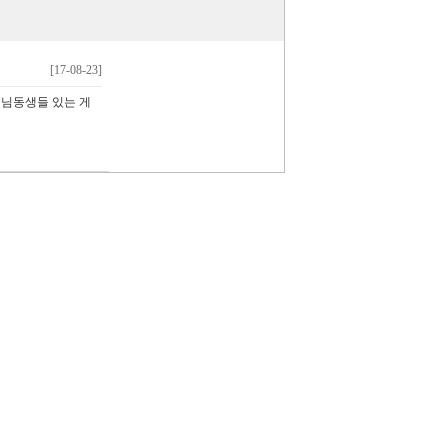
[17-08-23]
형님동생들 있는 게