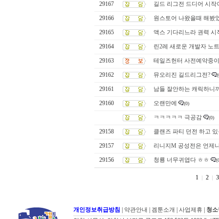
29167
길드 리그전 드디어 시작이군
29166
원스토어 나왔을때 해봤
29165
액스 기다리느라 권력 시
29164
린2레 새로운 개발자 노트
29163
테일즈헌터 사전예약중이
29162
뮤오리진 길드리그전?
(
29161
남들 잘안하는 캐릭하니까
29160
오랜만에
(0)
ㅋㅋㅋㅋㅋ 극공감
(0)
29158
클랜즈 파티 던전 하고 있
29157
리니지M 공성전은 언제나
29156
청룡 너무귀엽다 ㅎㅎ
(
1
2
3
개인정보취급방침
|
약관안내
|
겜툰소개
|
사업제휴
|
청소