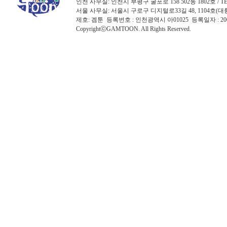
인천 사무실: 인천시 부평구 굴포로 158 502동 1802호 / TEL: 032
서울 사무실: 서울시 구로구 디지털로33길 48, 1104호(대륭포스트타워7
제호: 겜툰 등록번호 : 인천광역시 아01025 등록일자 : 
CopyrightⓒGAMTOON. All Rights Reserved.