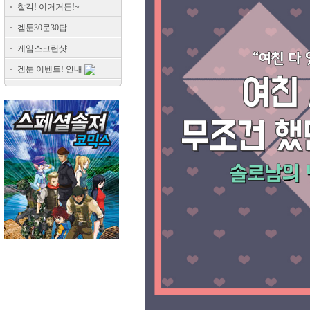
찰칵! 이거거든!~
겜툰30문30답
게임스크린샷
겜툰 이벤트! 안내