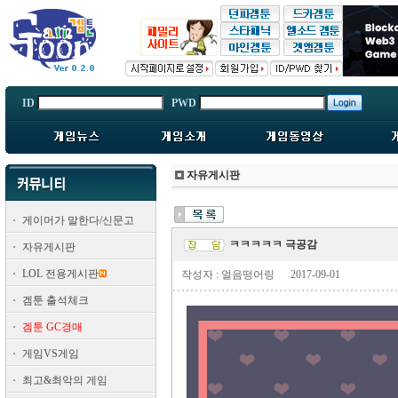
ID
PWD
자유게시판
게이머가 말한다/신문고
ㅋㅋㅋㅋㅋ 극공감
자유게시판
LOL 전용게시판
작성자 : 얼음떵어링
2017-09-01
겜툰 출석체크
겜툰 GC경매
게임VS게임
최고&최악의 게임