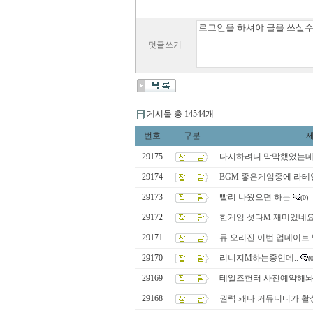
덧글쓰기
게시물 총 14544개
번호
구분
29175
다시하려니 막막했었는
29174
BGM 좋은게임중에 라테
29173
빨리 나왔으면 하는
(0)
29172
한게임 섯다M 재미있네요
29171
뮤 오리진 이번 업데이트
29170
리니지M하는중인데..
(
29169
테일즈헌터 사전예약해
29168
권력 꽤나 커뮤니티가 활