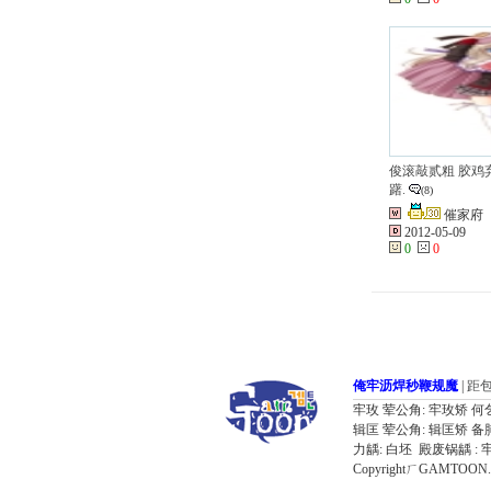
俊滚敲贰粗 胶鸡
躇.
(8)
催家府
2012-05-09
0
0
俺牢沥焊秒鞭规魔
|
距
牢玫 荤公角: 牢玫矫 何乞备 奔器肺
辑匡 荤公角: 辑匡矫 备肺备 叼
力龋: 白坯 殿废锅龋 : 
CopyrightㄏGAMTOON. Al