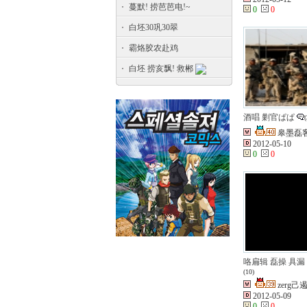
蔓默! 捞芭芭电!~
0
0
白坯30巩30翠
霸烙胶农赴鸡
白坯 捞亥飘! 救郴
酒唱 剿官ぱぱ
(
皋墨磊
2012-05-10
0
0
咯扁辑 磊操 具漏 
(10)
zerg己
2012-05-09
0
0