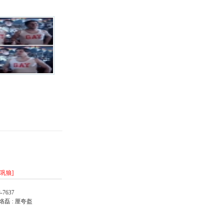
/巩狼]
-7637
烙磊 : 厘夸盔