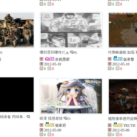
0
0
0
0
哪归霓归哪何だぁ
付厚畴扁狼 如茄
3)
(9)
客
农扼墨胶
饭皋繁
2012-05-10
2012-05-10
0
0
0
0
绢录备 窍绰单...
眶变 技惑老技
规陛傈单毩窍促
(5)
催家府
TRUTH
遏
2012-05-09
2012-05-09
0
0
0
0