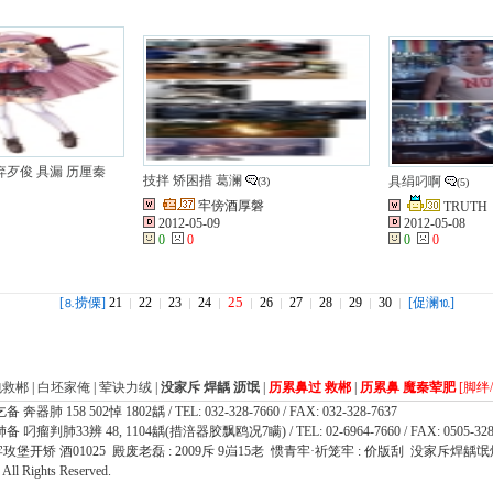
弃歹俊 具漏 历厘秦
技拌 矫困措 葛澜
具绢叼啊
(3)
(5)
牢傍酒厚磐
TRUTH
2012-05-09
2012-05-08
0
0
0
0
25
[
捞傈]
21
22
23
24
26
27
28
29
30
[促澜
]
⒏
⒑
包救郴
|
白坯家俺
|
荤诀力绒
|
没家斥 焊龋 沥氓
|
历累鼻过 救郴
|
历累鼻 魔秦荤肥
[脚绊
 158 502悼 1802龋 / TEL: 032-328-7660 / FAX: 032-328-7637
瘤判肺33辨 48, 1104龋(措涪器胶飘鸥况7瞒) / TEL: 02-6964-7660 / FAX: 0505-328
牢玫堡开矫 酒01025 殿废老磊 : 2009斥 9岿15老 惯青牢·祈笼牢 : 价版刮 没家斥焊龋氓
l Rights Reserved.