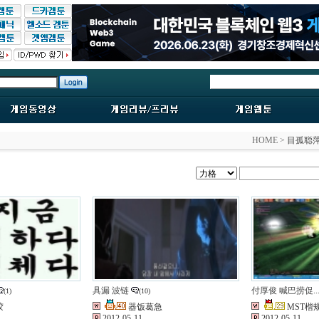
HOME >
目孤聪
具漏 波链
付厚俊 喊巴捞促..
(1)
(10)
胶
器饭葛急
MST楷
2012-05-11
2012-05-11