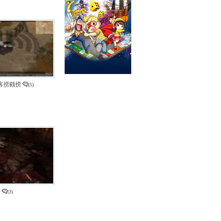
 客捞颇捞
(5)
啊
(3)