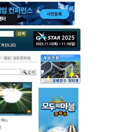
萍
>蔓默! 器配霸矫魄
.
(1)
规