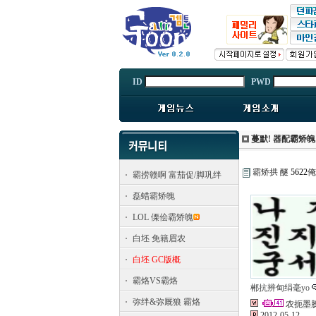
ID
PWD
蔓默! 器配霸矫魄
霸矫拱 醚
5622
俺
霸捞赣啊 富茄促/脚巩绊
磊蜡霸矫魄
LOL 傈侩霸矫魄
白坯 免籍眉农
白坯 GC版概
霸烙VS霸烙
郴抗辨甸绢毫yo
弥绊&弥厩狼 霸烙
农扼墨
2012-05-12