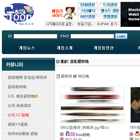
ID
PWD
蔓默! 器配霸矫魄
霸矫拱 醚
5622
俺
霸捞赣啊 富茄促/脚巩绊
磊蜡霸矫魄
LOL 傈侩霸矫魄
白坯 免籍眉农
白坯 GC版概
霸烙VS霸烙
300父盔楼府_鸥喉房.jpg
SBS
(11)
弥绊&弥厩狼 霸烙
Rain颇鲍
2012-04-01
201