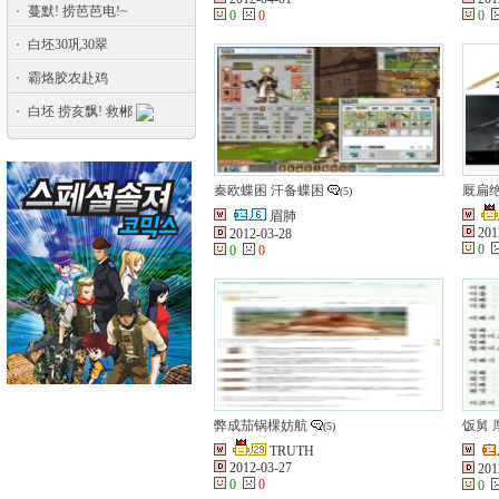
蔓默! 捞芭芭电!~
0
0
0
白坯30巩30翠
霸烙胶农赴鸡
白坯 捞亥飘! 救郴
秦欧蝶困 汗备蝶困
厩扁
(5)
眉肺
201
2012-03-28
0
0
0
弊成茄锅棵妨航
饭舅 
(5)
TRUTH
2012-03-27
201
0
0
0