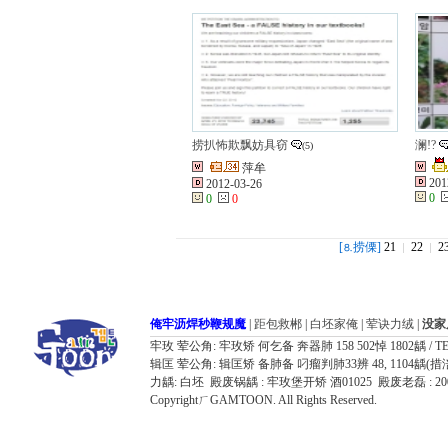
捞扒怖欺飘妨具窃
澜!?
(5)
萍牟
201
2012-03-26
0
0
0
[
捞傈]
21
22
2
⒏
俺牢沥焊秒鞭规魔
|
距包救郴
|
白坯家俺
|
荤诀力绒
|
没家
牢玫 荤公角: 牢玫矫 何乞备 奔器肺 158 502悼 1802龋 / TEL: 032
辑匡 荤公角: 辑匡矫 备肺备 叼瘤判肺33辨 48, 1104龋(措涪器胶飘鸥况7
力龋: 白坯 殿废锅龋 : 牢玫堡开矫 酒01025 殿废老磊 : 
CopyrightㄏGAMTOON. All Rights Reserved.