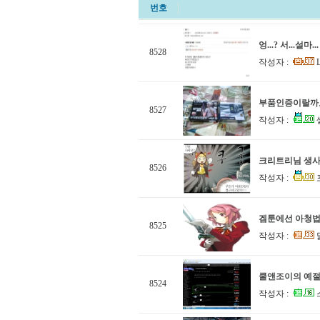
번호
엉...? 서...설마.
8528
작성자 :
L
부품인증이랄까
8527
작성자 :
셀
크리트리님 생사
8526
작성자 :
겜툰에선 아청법
8525
작성자 :
쿨앤조이의 예절.
8524
작성자 :