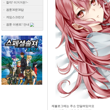
찰칵! 이거거든!~
겜툰30문30답
게임스크린샷
겜툰 이벤트! 안내
제블로그에는 주소 안달려있어요