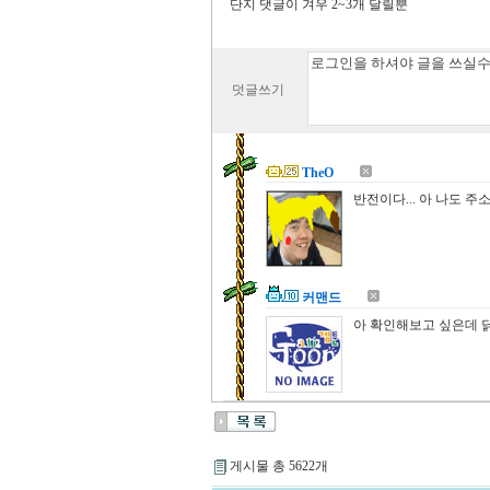
단지 댓글이 겨우 2~3개 달릴뿐
덧글쓰기
TheO
반전이다... 아 나도 주
커맨드
아 확인해보고 싶은데 
게시물 총 5622개