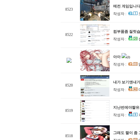
메컨 게임입니
8523
작성자 :
컴부품좀 질럿습
8522
작성자 :
셀
아아
(2)
작성자 :
내가 보기엔내가
8520
작성자 :
지난번에야짤유
8519
작성자 :
그래도 짤이 좀
8518