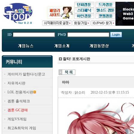
ID
PWD
찰칵! 포토게시판
게이머가 말한다/신문고
아아
자유게시판
LOL 전용게시판
작성자 : 닭소리
2012-12-15 오후 11:15:15
겜툰 출석체크
겜툰 GC경매
게임VS게임
최고&최악의 게임