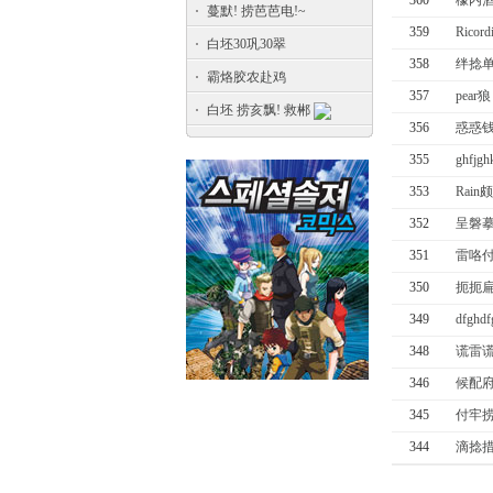
360
檬内酒
蔓默! 捞芭芭电!~
359
Ricor
白坯30巩30翠
358
绊捻单
霸烙胶农赴鸡
357
pear
白坯 捞亥飘! 救郴
356
惑惑钱
355
ghfjg
353
Rain
352
呈磐摹
351
雷咯付
350
扼扼扁
349
dfghd
348
谎雷谎
346
候配府
345
付牢捞
344
滴捻措