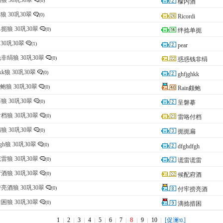
狼 30巩30翠
(0)
檬内酒
di狼 30巩30翠
(0)
Ricordi
扼狼 30巩30翠
(0)
绊捻单扼
狼 30巩30翠
(1)
pear
非绢狼 30巩30翠
(0)
惑惑钱非绢
hkk狼 30巩30翠
(0)
ghfjghkk
颇鲍狼 30巩30翠
(0)
Rain颇鲍
狼 30巩30翠
(0)
呈磐摹
档狼 30巩30翠
(0)
雷咯付档
狼 30巩30翠
(0)
扼扼扁
fgh狼 30巩30翠
(0)
dfghdfgh
雷狼 30巩30翠
(0)
谎雷谎雷
酒狼 30巩30翠
(0)
候配府酒
亮酒狼 30巩30翠
(0)
付牢捞亮酒
困狼 30巩30翠
(0)
滴捻措困
8
1
2
3
4
5
6
7
9
10
[促澜
]
⒑