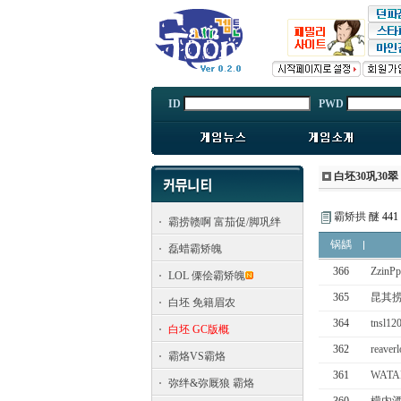
ID
PWD
白坯30巩30翠
霸矫拱 醚
441
霸捞赣啊 富茄促/脚巩绊
锅龋
磊蜡霸矫魄
366
ZzinP
LOL 傈侩霸矫魄
365
昆其捞
白坯 免籍眉农
364
tnsl1
白坯 GC版概
362
reave
霸烙VS霸烙
361
WATA
弥绊&弥厩狼 霸烙