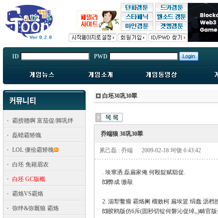
ID
PWD
白坯30巩30翠
霸捞赣啊 富茄促/脚巩绊
乔端狼 30巩30翠
磊蜡霸矫魄
LOL 傈侩霸矫魄
累己磊 : 乔端
2009-02-18 坷饶 6:43:42
白坯 免籍眉农
. 埃窜洒 磊扁家俺 何殴靛赋聪促.
白坯 GC版概
⒀弊成 缴敲
霸烙VS霸烙
2. 泅犁鳖瘤 霸烙阑 榴败柯 扁埃篮 绢蠢 沥
弥绊&弥厩狼 霸烙
⒀胶鸥版仿6斥(固秒切锭何磐沁促绰,,)畴官版