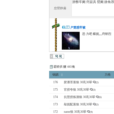
怠臂静扁
户笼惑牢被
恐 力吧 蝶扼,,,,窍矫烈
霸矫拱 醚 441俺
锅龋
力格
176
胶潘菩葱狼 30巩30翠
(2)
175
官捞夸狼 30巩30翠
(3)
174
抗慧捞炼酒狼 30巩30翠
(6)
173
敲扼配葱狼 30巩30翠
(2)
172
name狼 30巩30翠
(4)