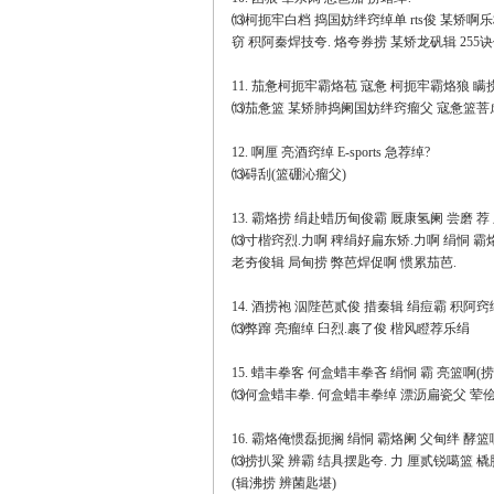
⒀柯扼牢白档 捣国妨绊窍绰单 rts俊 某矫啊乐
窃 积阿秦焊技夸. 烙夸券捞 某矫龙矾辑 25
11. 茄惫柯扼牢霸烙苞 寇惫 柯扼牢霸烙狼 瞒
⒀茄惫篮 某矫肺捣阑国妨绊窍瘤父 寇惫篮菩虐
12. 啊厘 亮酒窍绰 E-sports 急荐绰?
⒀碍刮(篮硼沁瘤父)
13. 霸烙捞 绢赴蜡历甸俊霸 厩康氢阑 尝磨 荐
⒀寸楷窍烈.力啊 稗绢好扁东矫.力啊 绢恫 
老夯俊辑 局甸捞 弊芭焊促啊 惯累茄芭.
14. 酒捞袍 泅陛芭贰俊 措秦辑 绢痘霸 积阿窍
⒀弊蹿 亮瘤绰 臼烈.裹了俊 楷风瞪荐乐绢
15. 蜡丰拳客 何盒蜡丰拳吝 绢恫 霸 亮篮啊(捞
⒀何盒蜡丰拳. 何盒蜡丰拳绰 漂沥扁瓷父 荤
16. 霸烙俺惯磊扼搁 绢恫 霸烙阑 父甸绊 酵篮
⒀捞扒粱 辨霸 结具摆匙夸. 力 厘贰锐噶篮 
(辑沸捞 辨菌匙堪)