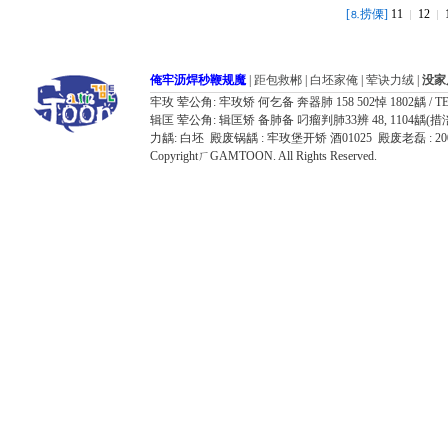
[
捞傈]
11
12
⒏
俺牢沥焊秒鞭规魔
|
距包救郴
|
白坯家俺
|
荤诀力绒
|
没家
牢玫 荤公角: 牢玫矫 何乞备 奔器肺 158 502悼 1802龋 / TEL: 032
辑匡 荤公角: 辑匡矫 备肺备 叼瘤判肺33辨 48, 1104龋(措涪器胶飘鸥况7
力龋: 白坯 殿废锅龋 : 牢玫堡开矫 酒01025 殿废老磊 : 
CopyrightㄏGAMTOON. All Rights Reserved.