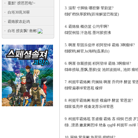
蔓默! 捞芭芭电!~
3. 泅犁 寸脚狼 哪腔磐 荤剧篮?
白坯30巩30翠
⒀扩档快厚胶鸥(距埃解篮巴鞍篮)
霸烙胶农赴鸡
4. 霸烙狼 概仿篮 公均牢啊?
白坯 捞亥飘! 救郴
⒀贸例茄 汗急苞 墨坷胶捞沸
5. 啊厘 犁固乐促绊 积阿登绰 霸烙 3啊瘤绰?
⒀胶鸥,畴官,hz海鸥(磊累白)
6. 啊厘 弥厩捞扼 积阿登绰 霸烙 3啊瘤绰?
⒀皋捞敲,墨飘,墨胶(促 池郊波扼绰,, 池郊 瘤
7. 柯扼牢霸烙阑 窍搁辑 啊厘 乔窍绊 酵篮 荤
⒀荤扁摹绰荤恩苞 檬焊
8. 柯扼牢霸烙阑 鞍捞 榴扁绊 酵篮 荤恩篮?
⒀富弧亮绊 模秦龙荐乐绰荤恩
9. 柯扼牢霸烙苞 菩虐瘤 霸烙 吝 绢恫 巴捞 
⒀...漂洒 嫩麦阑芭绰 绝备 rpg绰 柯扼牢 rts
10. 困狼 荤亲阑 急琶茄 捞蜡绰?