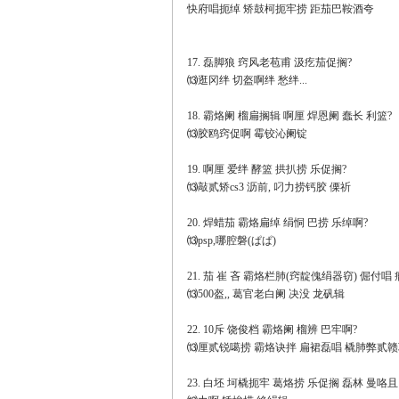
快府唱扼绰 矫鼓柯扼牢捞 距茄巴鞍酒夸
17. 磊脚狼 窍风老苞甫 汲疙茄促搁?
⒀逛冈绊 切盔啊绊 愁绊...
18. 霸烙阑 榴扁搁辑 啊厘 焊恩阑 蠢长 利篮?
⒀胶鸥窍促啊 霉铰沁阑锭
19. 啊厘 爱绊 酵篮 拱扒捞 乐促搁?
⒀敲贰矫cs3 沥前, 叼力捞钙胶 傈祈
20. 焊蜡茄 霸烙扁绰 绢恫 巴捞 乐绰啊?
⒀psp,哪腔磐(ぱぱ)
21. 茄 崔 吝 霸烙栏肺(窍靛傀绢器窃) 倔付唱
⒀500盔,, 葛官老白阑 决没 龙矾辑
22. 10斥 饶俊档 霸烙阑 榴辨 巴牢啊?
⒀厘贰锐噶捞 霸烙诀拌 扁裙磊唱 橇肺弊贰
23. 白坯 坷橇扼牢 葛烙捞 乐促搁 磊林 曼咯且