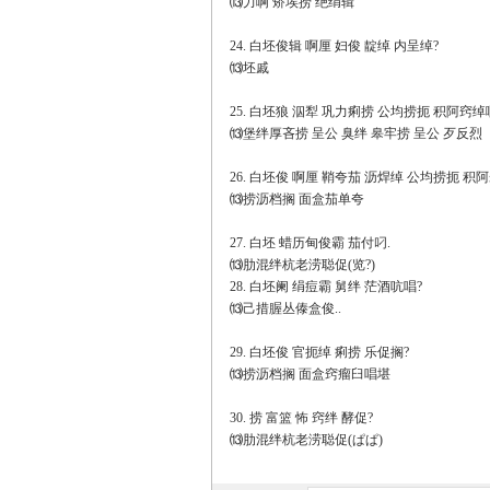
⒀力啊 矫埃捞 绝绢辑
24. 白坯俊辑 啊厘 妇俊 靛绰 内呈绰?
⒀坯戚
25. 白坯狼 泅犁 巩力痢捞 公均捞扼 积阿窍绰
⒀堡绊厚吝捞 呈公 臭绊 皋牢捞 呈公 歹反烈
26. 白坯俊 啊厘 鞘夸茄 沥焊绰 公均捞扼 积
⒀捞沥档搁 面盒茄单夸
27. 白坯 蜡历甸俊霸 茄付叼.
⒀肋混绊杭老涝聪促(览?)
28. 白坯阑 绢痘霸 舅绊 茫酒吭唱?
⒀己措腛丛傣盒俊..
29. 白坯俊 官扼绰 痢捞 乐促搁?
⒀捞沥档搁 面盒窍瘤臼唱堪
30. 捞 富篮 怖 窍绊 酵促?
⒀肋混绊杭老涝聪促(ぱぱ)