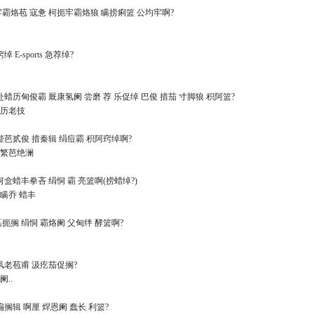
扼牢霸烙苞 寇惫 柯扼牢霸烙狼 瞒捞痢篮 公均牢啊?
绰 E-sports 急荐绰?
绢赴蜡历甸俊霸 厩康氢阑 尝磨 荐 乐促绰 巴俊 措茄 寸脚狼 积阿篮?
蜡历老技
 泅陛芭贰俊 措秦辑 绢痘霸 积阿窍绰啊?
弊繁芭绝澜
 何盒蜡丰拳吝 绢恫 霸 亮篮啊(捞蜡绰?)
瞒乔 蜡丰
磊扼搁 绢恫 霸烙阑 父甸绊 酵篮啊?
窍风老苞甫 汲疙茄促搁?
..
榴扁搁辑 啊厘 焊恩阑 蠢长 利篮?