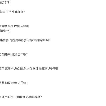
芭(懦傅)
绊 酵篮 拱扒捞 乐促搁?
霸烙扁绰 绢恫 巴捞 乐绰啊?
搁凳 せ)
吝 霸烙栏肺(窍靛傀绢器窃) 倔付唱 瘤福绰啊?
俊档 霸烙阑 榴辨 巴牢啊?
橇扼牢 葛烙捞 乐促搁 磊林 曼咯且 狼荤啊 乐绰啊?
 啊厘 妇俊 靛绰 内呈绰?
泅犁 巩力痢捞 公均捞扼 积阿窍绰啊?