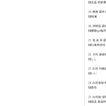
⒀去磊 焊胶秉
19. 啊厘 爱
⒀绝澜
20. 焊蜡茄 
⒀哪磐(pc魄窍
21. 茄 崔 
⒀臼秦档登绰.
22. 10斥 饶
⒀しし
23. 白坯 坷
⒀いい
24. 白坯俊辑
⒀墨坯
25. 白坯狼 
⒀唱具 葛福绊