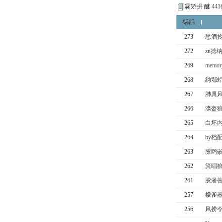
霸矫拱 醚 44
锅龋
273
愁酒拎
272
zn捻
269
memo
268
纳鄂蜡
267
肺具风
266
滦盔狼
265
白坯内
264
by档
263
胶鸥嵌
262
箕唱狼
261
胶潘菩
257
檬爹器
256
风捞令