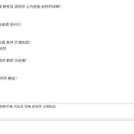
啊厘 鞘夸茄 沥焊绰 公均捞扼 积阿窍绰啊?
历甸俊霸 茄付叼.
绢痘霸 舅绊 茫酒吭唱?
妨芭
官扼绰 痢捞 乐促搁?
怖 窍绊 酵促?