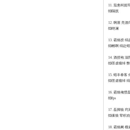
11. 茄惫柯
⒀隔抚
12. 啊厘 亮酒窍
⒀绝澜
13. 霸烙捞 
⒀郴啊 绢赴
14. 酒捞袍
⒀菩虐瘤绰 
15. 蜡丰拳客
⒀菩虐瘤绰 绢
16. 霸烙俺惯
⒀fps
17. 磊脚狼 
⒀巢狼 荤积劝阑
18. 霸烙阑 