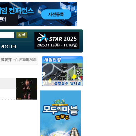
目孤聪萍
>白坯30巩30翠