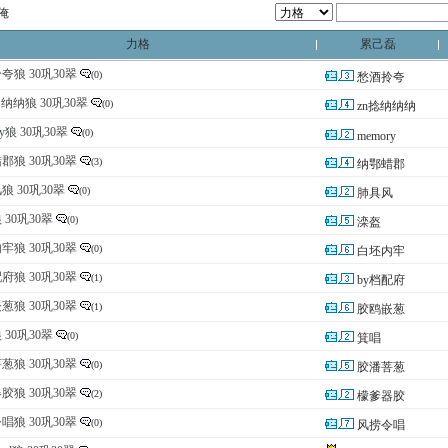
1俺
力格
累己磊
夸狼 30巩30翠
(0)
愁酒拎夸
纳纳纳狼 30巩30翠
(0)
zn捻纳纳纳
ry狼 30巩30翠
(0)
memory
郡狼 30巩30翠
(3)
纳鄂蜡郡
狼 30巩30翠
(0)
肺具风
 30巩30翠
(0)
滦盔
牢狼 30巩30翠
(0)
白坯内牢
配府狼 30巩30翠
(1)
by档配府
葱狼 30巩30翠
(1)
胶鸥嵌葱
 30巩30翠
(0)
箕唱
葱狼 30巩30翠
(0)
胶潘菩葱
胶狼 30巩30翠
(2)
檬爹器胶
唱狼 30巩30翠
(0)
风捞令唱