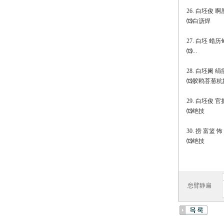
26. 白坯俊 
⒀白沥焊
27. 白坯 蜡
⒀...
28. 白坯阑 
⒀胶鸥菩葱杭
29. 白坯俊 
⒀绝技
30. 捞 富篮 
⒀绝技
怠臂静扁