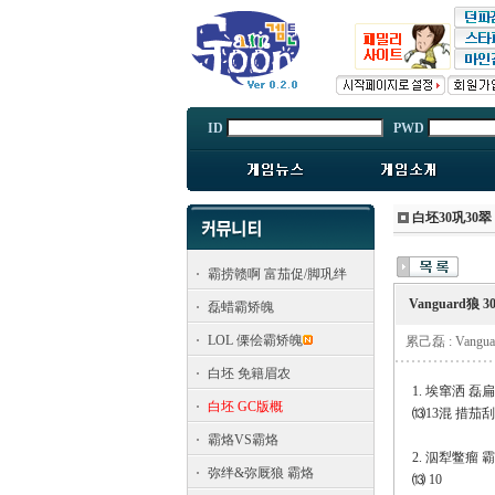
ID
PWD
白坯30巩30翠
霸捞赣啊 富茄促/脚巩绊
Vanguard狼 
磊蜡霸矫魄
LOL 傈侩霸矫魄
累己磊 : Vangu
白坯 免籍眉农
1. 埃窜洒 磊
白坯 GC版概
⒀13混 措茄
霸烙VS霸烙
2. 泅犁鳖瘤
弥绊&弥厩狼 霸烙
⒀ 10