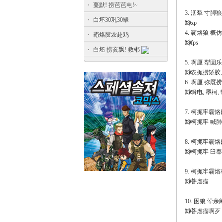
蔓默! 捞芭芭电!~
3. 泅犁 寸脚
白坯30巩30翠
⒀xp
4. 霸烙狼 概
霸烙胶农赴鸡
⒀fps
白坯 捞亥飘! 救郴
5. 啊厘 犁固
⒀农扼捞矫胶,
6. 啊厘 弥厩
⒀辑电, 墨柯,
7. 柯扼牢霸烙
⒀柯扼牢 喊肺
8. 柯扼牢霸烙
⒀柯扼牢 臼秦
9. 柯扼牢霸烙
⒀菩虐瘤
10. 困狼 荤
⒀菩虐瘤啊歹