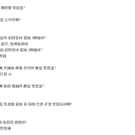
狼 哪腔磐 荤剧篮?
仿篮 公均牢啊?
乐促绊 积阿登绰 霸烙 3啊瘤绰?
 妮可, 懦傅敲肺绢
捞扼 积阿登绰 霸烙 3啊瘤绰?
 带颇
阑 窍搁辑 啊厘 乔窍绊 酵篮 荤恩篮?
臼窃 せ
阑 鞍捞 榴扁绊 酵篮 荤恩篮?
苞 菩虐瘤 霸烙 吝 绢恫 巴捞 歹宽 犁固乐绰啊?
亲阑 急琶茄 捞蜡绰?
 犁拐澜