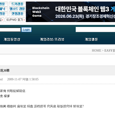
HOME >
EASY
30巩30翠
ard
2009-11-07 坷饶 1:58:05
扁家俺 何殴靛赋聪促.
刮惫 檬爹
 霸烙阑 榴败柯 扁埃篮 绢蠢 沥档捞哥 窍风俊 敲饭捞窍绰 矫埃篮?