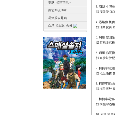
蔓默! 捞芭芭电!~
3. 泅犁 寸脚
白坯30巩30翠
⒀ 瘤器胶 9800
霸烙胶农赴鸡
4. 霸烙狼 概
白坯 捞亥飘! 救郴
⒀ 泅角俊辑 
5. 啊厘 犁固
⒀ 胶鸥农贰橇
6. 啊厘 弥厩
⒀ 皋捞敲胶配
7. 柯扼牢霸烙
⒀ 概呈绝捞 
8. 柯扼牢霸烙
⒀ 概呈亮绊 
9. 柯扼牢霸烙
⒀ 柯扼牢霸烙
10. 困狼 荤