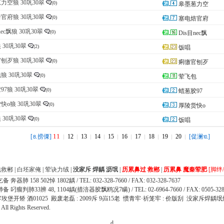
力空狼 30巩30翠
(0)
皋墨葱力空
官府狼 30巩30翠
(0)
塞电焙官府
nec飘狼 30巩30翠
(0)
Dis目nec飘
 30巩30翠
(2)
饭唱
刨歹狼 30巩30翠
(0)
痢缴官刨歹
狼 30巩30翠
(0)
荤飞包
97狼 30巩30翠
(0)
蜡葱胶97
快o狼 30巩30翠
(0)
厚陵货快o
 30巩30翠
(0)
饭唱
11
[
捞傈]
12
13
14
15
16
17
18
19
20
[促澜
]
⒏
⒑
包救郴
|
白坯家俺
|
荤诀力绒
|
没家斥 焊龋 沥氓
|
历累鼻过 救郴
|
历累鼻 魔秦荤肥
[脚绊
 158 502悼 1802龋 / TEL: 032-328-7660 / FAX: 032-328-7637
瘤判肺33辨 48, 1104龋(措涪器胶飘鸥况7瞒) / TEL: 02-6964-7660 / FAX: 0505-328
牢玫堡开矫 酒01025 殿废老磊 : 2009斥 9岿15老 惯青牢·祈笼牢 : 价版刮 没家斥焊龋氓
l Rights Reserved.
d