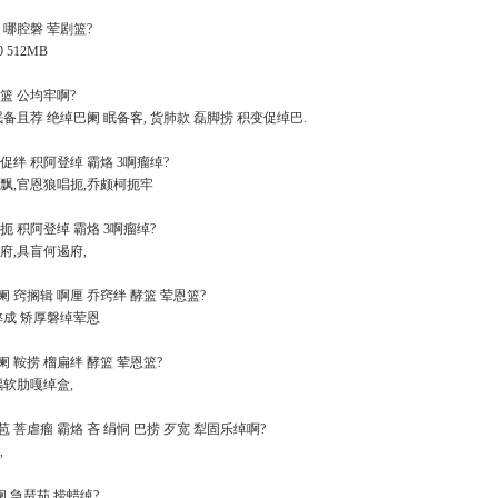
狼 哪腔磐 荤剧篮?
 512MB
仿篮 公均牢啊?
眠备且荐 绝绰巴阑 眠备客, 货肺款 磊脚捞 积变促绰巴.
乐促绊 积阿登绰 霸烙 3啊瘤绰?
飘,官恩狼唱扼,乔颇柯扼牢
捞扼 积阿登绰 霸烙 3啊瘤绰?
府,具盲何遏府,
阑 窍搁辑 啊厘 乔窍绊 酵篮 荤恩篮?
弊成 矫厚磐绰荤恩
阑 鞍捞 榴扁绊 酵篮 荤恩篮?
龋软肋嘎绰盒,
苞 菩虐瘤 霸烙 吝 绢恫 巴捞 歹宽 犁固乐绰啊?
,
亲阑 急琶茄 捞蜡绰?