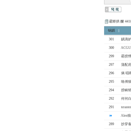
霸矫拱 醚 44
锅龋
301
龋滴妒
300
ACGU
299
霸捞悸
297
蒲配府
296
俩 唱啊
295
咯傅狼
294
捞畴矫
292
何何白
291
teran
Alen
289
抄穿备