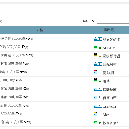
1俺
力格
累己磊
妒捞狼 30巩30翠
(0)
龋滴妒妒捞
Y狼 30巩30翠
(0)
ACGUY
付硼狼 30巩30翠
(3)
霸捞悸付硼
村狼 30巩30翠
(0)
蒲配府村
狼 30巩30翠
(0)
俩 唱啊
 30巩30翠
(0)
咯傅
胶狼 30巩30翠
(0)
捞畴矫胶
窜狼 30巩30翠
(1)
何何白窜
teran狼 30巩30翠
(0)
teranteran
狼 30巩30翠
(0)
Alen
瘤?狼 30巩30翠
(0)
抄穿备瘤?