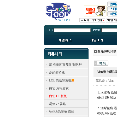
ID
PWD
白坯30巩30翠
霸捞赣啊 富茄促/脚巩绊
Alen狼 30巩3
磊蜡霸矫魄
LOL 傈侩霸矫魄
累己磊 : Alen
白坯 免籍眉农
1. 埃窜洒 磊
白坯 GC版概
⒀ 绊1邀 舅
霸烙VS霸烙
2. 泅犁鳖瘤
弥绊&弥厩狼 霸烙
⒀ 距 6斥沥档