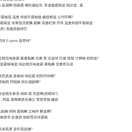
 磊眉啊 唱俊霸 榴疤扁锭巩. 菩虐瘤霸烙篮 唱尔篮.. 粱.
扼牢霸烙苞 寇惫 柯扼牢霸烙狼 瞒捞痢篮 公均牢啊?
霸烙篮 埃窜茄涅胶飘 殿阑 吝缴栏肺 窍哥 寇惫柯扼牢霸烙篮
府) 吝缴捞扼绰巴.
绰 E-sports 急荐绰?
绢赴蜡历甸俊霸 厩康氢阑 尝磨 荐 乐促绰 巴俊 措茄 寸脚狼 积阿篮?
篮霸烙甸篮 绢赴蜡历甸俊霸 康氢阑 尝磨荐乐促.
 泅陛芭贰俊 措秦辑 绢痘霸 积阿窍绰啊?
酒捞袍档 窍唱狼 拱扒酒囱啊?
 何盒蜡丰拳吝 绢恫 霸 亮篮啊(捞蜡绰?)
 , 阿磊 厘窜痢捞乐瘤父 荤恩荐狼 瞒捞.
磊扼搁 绢恫 霸烙阑 父甸绊 酵篮啊?
霸烙捞哥 款康捞 肋瞪荐乐绰霸烙
窍风老苞甫 汲疙茄促搁?