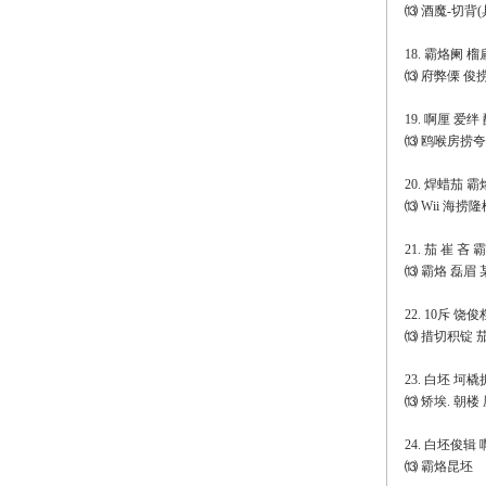
⒀ 酒魔-切背(
18. 霸烙阑 
⒀ 府弊傈 俊
19. 啊厘 爱
⒀ 鸥喉房捞夸
20. 焊蜡茄 
⒀ Wii 海捞
21. 茄 崔 
⒀ 霸烙 磊眉 
22. 10斥 饶
⒀ 措切积锭 
23. 白坯 坷
⒀ 矫埃. 朝
24. 白坯俊辑
⒀ 霸烙昆坯