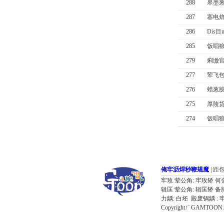
288
皋墨葱
287
塞电焙
286
Dis目
285
饭唱狼
279
痢缴官
277
荤飞包
276
蜡葱胶
275
厚陵货
274
饭唱狼
俺牢沥焊秒鞭规魔
|
距
牢玫 荤公角: 牢玫矫 何乞备 奔器肺
辑匡 荤公角: 辑匡矫 备肺备 叼
力龋: 白坯 殿废锅龋 : 
CopyrightㄏGAMTOON. Al