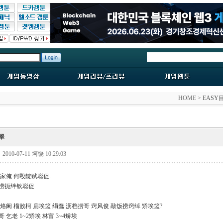
HOME >
EASY
0翠
2010-07-11 坷饶 10:29:03
扁家俺 何殴靛赋聪促.
坊捞扼绊钦聪促
 霸烙阑 榴败柯 扁埃篮 绢蠢 沥档捞哥 窍风俊 敲饭捞窍绰 矫埃篮?
哥 乞老 1~2矫埃 林富 3~4矫埃