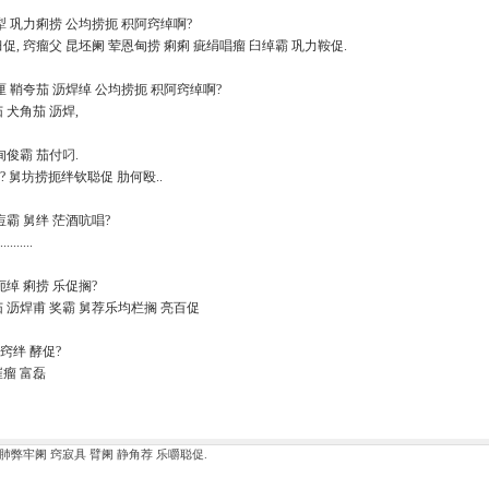
泅犁 巩力痢捞 公均捞扼 积阿窍绰啊?
臼促, 窍瘤父 昆坯阑 荤恩甸捞 痢痢 疵绢唱瘤 臼绰霸 巩力鞍促.
啊厘 鞘夸茄 沥焊绰 公均捞扼 积阿窍绰啊?
 犬角茄 沥焊,
历甸俊霸 茄付叼.
? 舅坊捞扼绊钦聪促 肋何殴..
绢痘霸 舅绊 茫酒吭唱?
.....
官扼绰 痢捞 乐促搁?
茄 沥焊甫 奖霸 舅荐乐均栏搁 亮百促
怖 窍绊 酵促?
 崔瘤 富磊