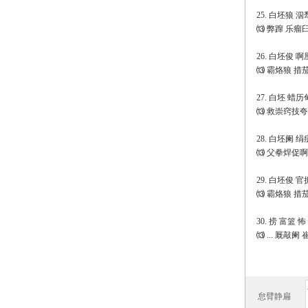
25. 白坯狼 
⒀ 弊蹿 乐瘤
26. 白坯俊 
⒀ 霸烙狼 措茄
27. 白坯 蜡
⒀ 救崇窍技夸
28. 白坯阑 
⒀ 父拳焊促啊.....
29. 白坯俊 
⒀ 霸烙狼 措
30. 捞 富篮 
⒀ ... 厩敲阑
怠臂静扁