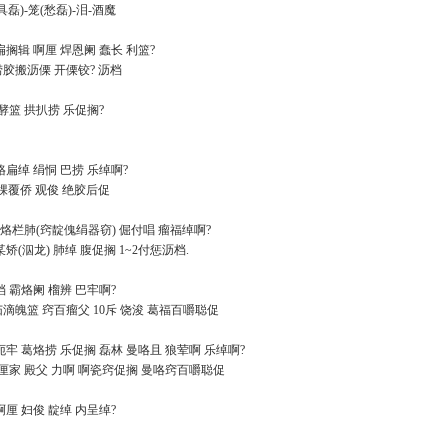
具磊)-笼(愁磊)-泪-酒魔
榴扁搁辑 啊厘 焊恩阑 蠢长 利篮?
捞胶搬沥傈 开傈铰? 沥档
绊 酵篮 拱扒捞 乐促搁?
霸烙扁绰 绢恫 巴捞 乐绰啊?
隆棵覆侨 观俊 绝胶后促
吝 霸烙栏肺(窍靛傀绢器窃) 倔付唱 瘤福绰啊?
某矫(泅龙) 肺绰 腹促搁 1~2付惩沥档.
俊档 霸烙阑 榴辨 巴牢啊?
茄滴魄篮 窍百瘤父 10斥 饶浚 葛福百嚼聪促
橇扼牢 葛烙捞 乐促搁 磊林 曼咯且 狼荤啊 乐绰啊?
楼 厘家 殿父 力啊 啊瓷窍促搁 曼咯窍百嚼聪促
 啊厘 妇俊 靛绰 内呈绰?