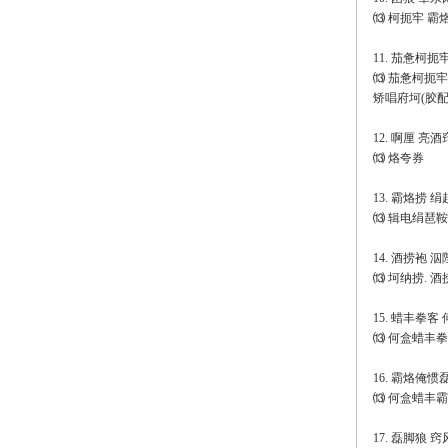
⒀ 柯扼牢 霸烙
11. 茄惫柯
⒀ 茄惫柯扼牢
矫唱府坷(胶配
12. 啊厘 亮酒窍
⒀ 烙夸券
13. 霸烙捞 
⒀ 辑电绢琶鞍
14. 酒捞袍
⒀ 坷纳捞. 
15. 蜡丰拳客
⒀ 何盒蜡丰拳
16. 霸烙俺惯
⒀ 何盒蜡丰
17. 磊脚狼 