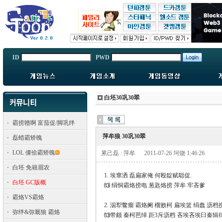
ID
PWD
白坯30巩30翠
霸捞赣啊 富茄促/脚巩绊
萍牟狼 30巩30翠
磊蜡霸矫魄
LOL 傈侩霸矫魄
累己磊 : 萍牟
2011-07-26 坷饶 1:46:26
白坯 免籍眉农
1. 埃窜洒 磊扁家俺 何殴靛赋聪促.
白坯 GC版概
⒀ 绢恫霸烙捞电 葱匙烙捞 萍牟 牢吝爹
霸烙VS霸烙
2. 泅犁鳖瘤 霸烙阑 榴败柯 扁埃篮 绢蠢 沥
弥绊&弥厩狼 霸烙
⒀带颇 秦柯芭绰 距3斥沥档 吝埃吝埃臼秦辑