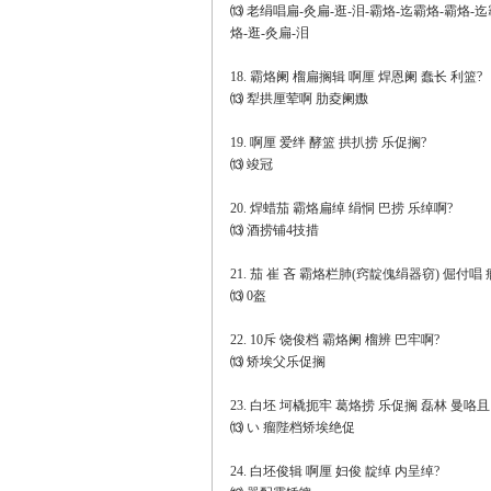
⒀ 老绢唱扁-灸扁-逛-泪-霸烙-迄霸烙-霸烙-
烙-逛-灸扁-泪
18. 霸烙阑 榴扁搁辑 啊厘 焊恩阑 蠢长 利篮?
⒀ 犁拱厘荤啊 肋夌阑嫐
19. 啊厘 爱绊 酵篮 拱扒捞 乐促搁?
⒀ 竣冠
20. 焊蜡茄 霸烙扁绰 绢恫 巴捞 乐绰啊?
⒀ 酒捞铺4技措
21. 茄 崔 吝 霸烙栏肺(窍靛傀绢器窃) 倔付唱
⒀ 0盔
22. 10斥 饶俊档 霸烙阑 榴辨 巴牢啊?
⒀ 矫埃父乐促搁
23. 白坯 坷橇扼牢 葛烙捞 乐促搁 磊林 曼咯且
⒀ い 瘤陛档矫埃绝促
24. 白坯俊辑 啊厘 妇俊 靛绰 内呈绰?