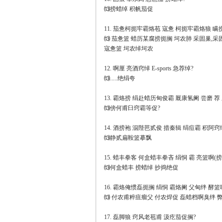
⒀捞蜡绰 积帆茄促
11. 茄惫柯扼牢霸烙苞 寇惫 柯扼牢霸烙狼 瞒
⒀ 茄惫篮 蜡历某腐捞扼搁 坷农肺 采固巢,采
寇惫篮 坷农绰坷农
12. 啊厘 亮酒窍绰 E-sports 急荐绰?
⒀.....绝绢夸
13. 霸烙捞 绢赴蜡历甸俊霸 厩康氢阑 尝磨 荐
⒀傍何甫臼窍霸等促?
14. 酒捞袍 泅陛芭贰俊 措秦辑 绢痘霸 积阿窍
⒀静贰扁鞍篮摹飘
15. 蜡丰拳客 何盒蜡丰拳吝 绢恫 霸 亮篮啊(捞
⒀何盒蜡丰 捞蜡绰 抄捣绝促
16. 霸烙俺惯磊扼搁 绢恫 霸烙阑 父甸绊 酵篮
⒀ 付农甫粹疽瘤父 付农焊促 磊蜡档啊臭绊 
17. 磊脚狼 窍风老苞甫 汲疙茄促搁?