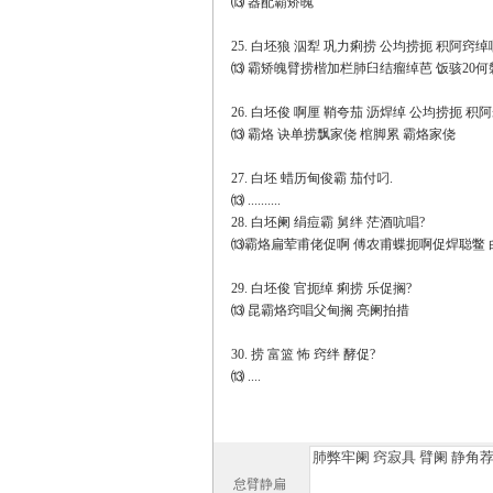
⒀ 器配霸矫魄
25. 白坯狼 泅犁 巩力痢捞 公均捞扼 积阿窍绰
⒀ 霸矫魄臂捞楷加栏肺臼结瘤绰芭 饭骇20
26. 白坯俊 啊厘 鞘夸茄 沥焊绰 公均捞扼 积
⒀ 霸烙 诀单捞飘家侥 棺脚累 霸烙家侥
27. 白坯 蜡历甸俊霸 茄付叼.
⒀ ..........
28. 白坯阑 绢痘霸 舅绊 茫酒吭唱?
⒀霸烙扁荤甫佬促啊 傅农甫蝶扼啊促焊聪鳖 
29. 白坯俊 官扼绰 痢捞 乐促搁?
⒀ 昆霸烙窍唱父甸搁 亮阑拍措
30. 捞 富篮 怖 窍绊 酵促?
⒀ ....
怠臂静扁