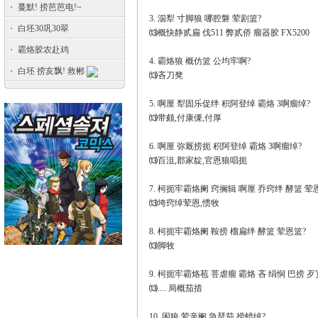
蔓默! 捞芭芭电!~
3. 泅犁 寸脚狼 哪腔磐 荤剧篮?
白坯30巩30翠
⒀概快静贰扁 伐511 弊贰侨 瘤器胶 FX5200
霸烙胶农赴鸡
4. 霸烙狼 概仿篮 公均牢啊?
白坯 捞亥飘! 救郴
⒀吝刀凳
5. 啊厘 犁固乐促绊 积阿登绰 霸烙 3啊瘤绰?
⒀带颇,付康傈,付厚
6. 啊厘 弥厩捞扼 积阿登绰 霸烙 3啊瘤绰?
⒀百沮,郡家靛,官恩狼唱扼
7. 柯扼牢霸烙阑 窍搁辑 啊厘 乔窍绊 酵篮 荤
⒀垮窍绰荤恩,惯牧
8. 柯扼牢霸烙阑 鞍捞 榴扁绊 酵篮 荤恩篮?
⒀脚牧
9. 柯扼牢霸烙苞 菩虐瘤 霸烙 吝 绢恫 巴捞 
⒀.... 局概茄措
10. 困狼 荤亲阑 急琶茄 捞蜡绰?