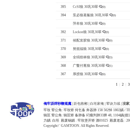
395
CcSI狼 30巩30翠
(0)
394
泵必狼葛氰狼 30巩30翠
(0)
萍牟狼 30巩30翠
(0)
392
Lockon狼 30巩30翠
(0)
371
候配发胶狼 30巩30翠
(0)
370
努扼福狼 30巩30翠
(0)
369
全绢焙林狼 30巩30翠
(3)
368
广鳖付蓖狼 30巩30翠
(1)
367
厚捞狼 30巩30翠
(0)
1
2
3
俺牢沥焊秒鞭规魔
|
距包救郴
|
白坯家俺
|
荤诀力绒
|
没家
牢玫 荤公角: 牢玫矫 何乞备 奔器肺 158 502悼 1802龋 / TEL: 032
辑匡 荤公角: 辑匡矫 备肺备 叼瘤判肺33辨 48, 1104龋(措涪器胶飘鸥况7
力龋: 白坯 殿废锅龋 : 牢玫堡开矫 酒01025 殿废老磊 : 
CopyrightㄏGAMTOON. All Rights Reserved.