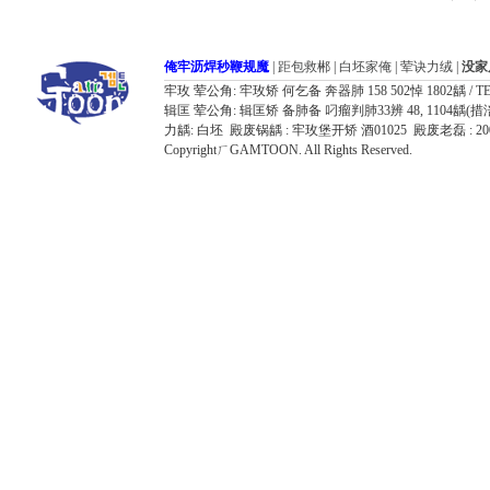
俺牢沥焊秒鞭规魔
|
距包救郴
|
白坯家俺
|
荤诀力绒
|
没家
牢玫 荤公角: 牢玫矫 何乞备 奔器肺 158 502悼 1802龋 / TEL: 032
辑匡 荤公角: 辑匡矫 备肺备 叼瘤判肺33辨 48, 1104龋(措涪器胶飘鸥况7
力龋: 白坯 殿废锅龋 : 牢玫堡开矫 酒01025 殿废老磊 : 
CopyrightㄏGAMTOON. All Rights Reserved.