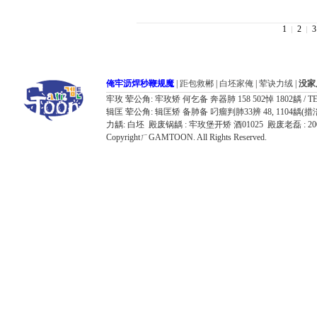
1
2
3
俺牢沥焊秒鞭规魔
|
距包救郴
|
白坯家俺
|
荤诀力绒
|
没家
牢玫 荤公角: 牢玫矫 何乞备 奔器肺 158 502悼 1802龋 / TEL: 032
辑匡 荤公角: 辑匡矫 备肺备 叼瘤判肺33辨 48, 1104龋(措涪器胶飘鸥况7
力龋: 白坯 殿废锅龋 : 牢玫堡开矫 酒01025 殿废老磊 : 
CopyrightㄏGAMTOON. All Rights Reserved.