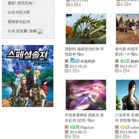
2013-10-25
2013-11-03
蔓默! 捞芭芭电!~
0
0
0
0
白坯30巩30翠
霸烙胶农赴鸡
白坯 捞亥飘! 救郴
酒胶鸥 扁措捞惑栏肺 犁
俊坷胶 柯扼牢
拐匙夸
胶鸡^^ぞ
(0)
(0)
焊扼档府
贿贿
2013-10-24
2013-10-17
0
0
0
0
窍老鼻累啊俊 固家赤 胶
八篮荤阜 某腐
农赴鸡 [皑惑.
柯 捞固瘤
(0)
(0)
95tpclsrn
subze
2013-08-23
2013-08-06
0
0
0
0