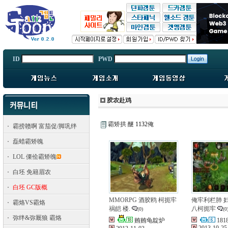
ID
PWD
胶农赴鸡
霸矫拱 醚
1132
俺
霸捞赣啊 富茄促/脚巩绊
磊蜡霸矫魄
LOL 傈侩霸矫魄
白坯 免籍眉农
白坯 GC版概
MMORPG 酒胶鸥 柯扼牢
俺牢利栏肺 
霸烙VS霸烙
祸皑 楼.
八柯扼牢
(0)
(0
弥绊&弥厩狼 霸烙
贿贿龟靛炉
181