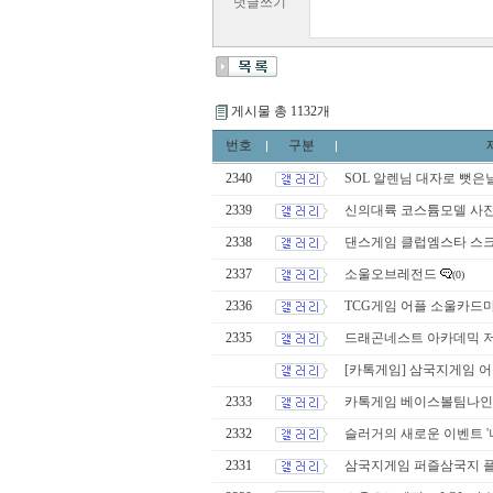
덧글쓰기
게시물 총 1132개
번호
구분
2340
SOL 알렌님 대자로 뻣은
2339
신의대륙 코스튬모델 사
2338
댄스게임 클럽엠스타 스크
2337
소울오브레전드
(0)
2336
TCG게임 어플 소울카드마
2335
드래곤네스트 아카데믹 저렙
[카톡게임] 삼국지게임 어
2333
카톡게임 베이스볼팀나인
2332
슬러거의 새로운 이벤트 
2331
삼국지게임 퍼즐삼국지 플