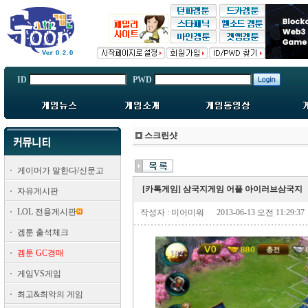
ID
PWD
스크린샷
게이머가 말한다/신문고
[카톡게임] 삼국지게임 어플 아이러브삼국지
자유게시판
LOL 전용게시판
작성자 : 미어미워
2013-06-13 오전 11:29:37
겜툰 출석체크
겜툰 GC경매
게임VS게임
최고&최악의 게임