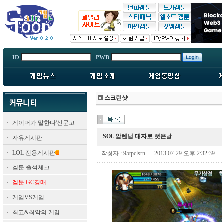
ID
PWD
스크린샷
게이머가 말한다/신문고
SOL 알렌님 대자로 뻣은날
자유게시판
LOL 전용게시판
작성자 : 95tpclsrn
2013-07-29 오후 2:32:39
겜툰 출석체크
겜툰 GC경매
게임VS게임
최고&최악의 게임