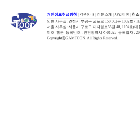
개인정보취급방침
|
약관안내
|
겜툰소개
|
사업제휴
|
청소
인천 사무실: 인천시 부평구 굴포로 158 502동 1802호 / TEL: 032
서울 사무실: 서울시 구로구 디지털로33길 48, 1104호(대륭포스트타워7
제호: 겜툰 등록번호 : 인천광역시 아01025 등록일자 : 
CopyrightⓒGAMTOON. All Rights Reserved.