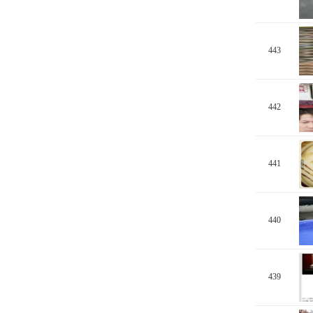
443
442
441
440
439