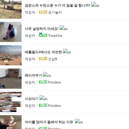
검은소와 누런소중 누가 더 일을 잘 합니까?
(2)
작성자 :
공기놀이
너무 실망하지 마세요!
(1)
작성자 :
YouinOne
배틀필드4에서도 여전한
(2)
작성자 :
오십R
레이저무기
(1)
작성자 :
Prividens
시상식!!!
(1)
작성자 :
Prividens
아이를 엄마가 돌봐야 하는 이유
(1)