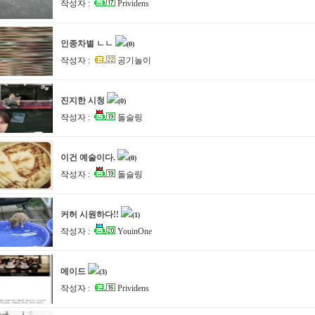
작성자 :
Prividens
인종차별 ㄴㄴ
(0)
작성자 :
공기놀이
진지한 시청
(0)
작성자 :
돌슬링
이건 예술이다.
(0)
작성자 :
돌슬링
커허 시원하다!!
(1)
작성자 :
YouinOne
메이드
(3)
작성자 :
Prividens