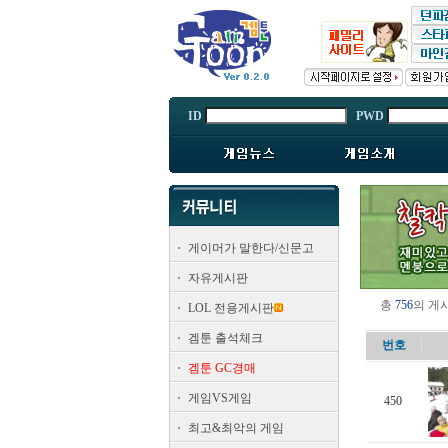
ID
PWD
게이머가 말한다/신문고
자유게시판
총
756
의 게
LOL 전용게시판
겜툰 출석체크
번호
겜툰 GC경매
게임VS게임
450
최고&최악의 게임