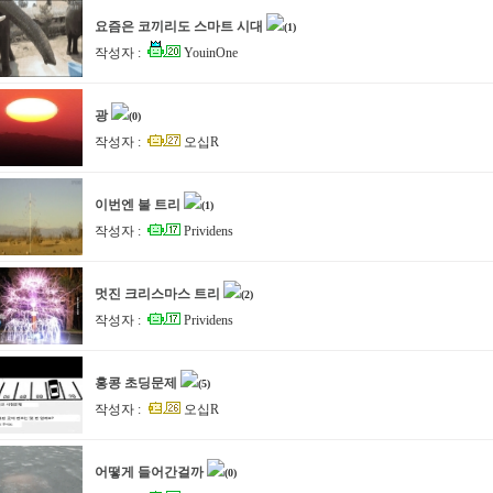
요즘은 코끼리도 스마트 시대
(1)
작성자 :
YouinOne
광
(0)
작성자 :
오십R
이번엔 불 트리
(1)
작성자 :
Prividens
멋진 크리스마스 트리
(2)
작성자 :
Prividens
홍콩 초딩문제
(5)
작성자 :
오십R
어떻게 들어간걸까
(0)