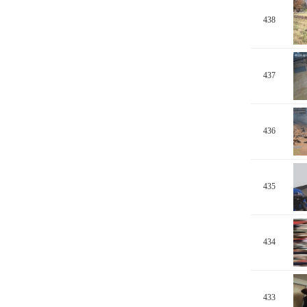
438
437
436
435
434
433