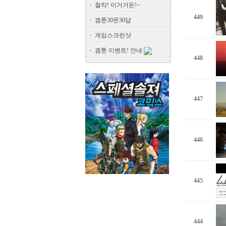
찰칵! 이거거든!~
449
겜툰30문30답
게임스크린샷
겜툰 이벤트! 안내
448
447
446
445
444