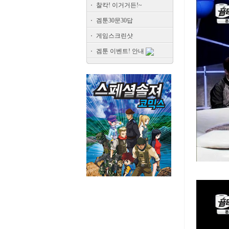
찰칵! 이거거든!~
겜툰30문30답
게임스크린샷
겜툰 이벤트! 안내