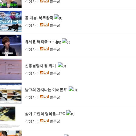
작성자 :
벌목꾼
곧 개봉, 북두왕국
(1)
작성자 :
벌목꾼
유세윤 핵직궄ㅋㅋ.jpg
(0)
작성자 :
벌목꾼
신용불량자 될 위기
(1)
작성자 :
벌목꾼
남고의 간지나는 이어폰 甲
(1)
작성자 :
벌목꾼
삼가 고인의 명복을...JPG
(1)
작성자 :
벌목꾼