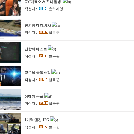
GM매표소 서유리 짤방
(0)
작성자 :
윤하짜잉
편의점 테러.JPG
(1)
작성자 :
벌목꾼
단합력 테스트
(1)
작성자 :
벌목꾼
교수님 공통스킬
(1)
작성자 :
벌목꾼
심해의 공포
(0)
작성자 :
벌목꾼
1마력 엔진.JPG
(2)
작성자 :
벌목꾼