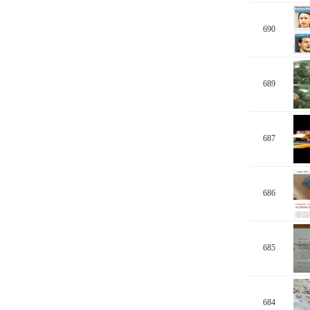
690
689
687
686
685
684