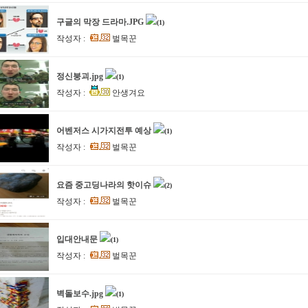
구글의 막장 드라마.JPG
(1)
작성자 :
벌목꾼
정신붕괴.jpg
(1)
작성자 :
안생겨요
어벤저스 시가지전투 예상
(1)
작성자 :
벌목꾼
요즘 중고딩나라의 핫이슈
(2)
작성자 :
벌목꾼
입대안내문
(1)
작성자 :
벌목꾼
벽돌보수.jpg
(1)