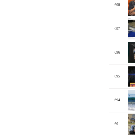
698
697
696
695
694
691