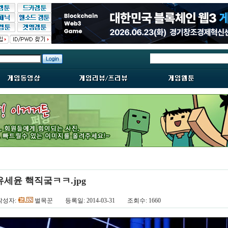
유세윤 핵직궄ㅋㅋ.jpg
작성자:
벌목꾼
등록일: 2014-03-31 조회수: 1660