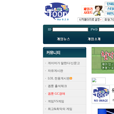
ID
PWD
게이머가 말한다/신문고
자유게시판
LOL 전용게시판
겜툰 출석체크
겜툰 GC경매
게임VS게임
최고&최악의 게임