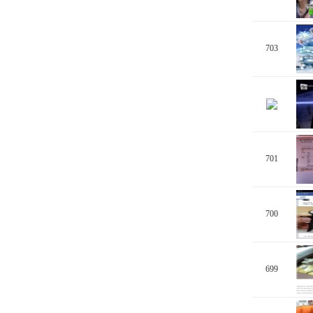
703
701
700
699