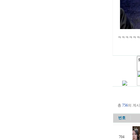
ㅋㅋㅋㅋㅋ
총
756
의 게시
번호
704