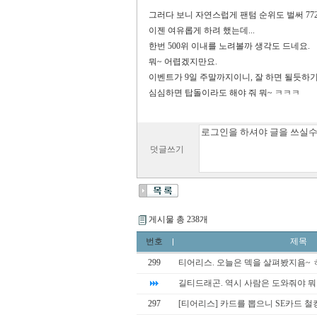
그러다 보니 자연스럽게 팬텀 순위도 벌써
77
이젠 여유롭게 하려 했는데
...
한번
500
위 이내를 노려볼까 생각도 드네요
.
뭐
~
어렵겠지만요
.
이벤트가
9
일 주말까지이니
,
잘 하면 될듯하
심심하면 탑돌이라도 해야 줘 뭐
~
ㅋㅋㅋ
덧글쓰기
게시물 총 238개
번호
제목
299
티어리스. 오늘은 덱을 살펴봤지욤~ 
길티드래곤. 역시 사람은 도와줘야 
297
[티어리스] 카드를 뽑으니 SE카드 철컹