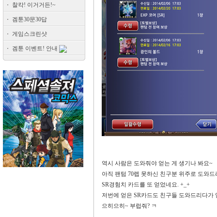
찰칵! 이거거든!~
겜툰30문30답
게임스크린샷
겜툰 이벤트! 안내
역시 사람은 도와줘야 얻는 게 생기나 봐요
~
아직 팬텀
70
렙 못하신 친구분 위주로 도와드
SR
경험치 카드를 또 얻었네요
. +_+
저번에 얻은
SR
카드도 친구들 도와드리다가
으히으히
~
부럽줘
?
ㅋ