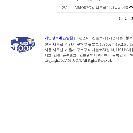
280
MMORPG 미검온라인 대박이벤중
1
2
3
개인정보취급방침
|
약관안내
|
겜툰소개
|
사업제휴
|
청소
인천 사무실: 인천시 부평구 굴포로 158 502동 1802호 / TEL: 032
서울 사무실: 서울시 구로구 디지털로33길 48, 1104호(대륭포스트타워7
제호: 겜툰 등록번호 : 인천광역시 아01025 등록일자 : 
CopyrightⓒGAMTOON. All Rights Reserved.