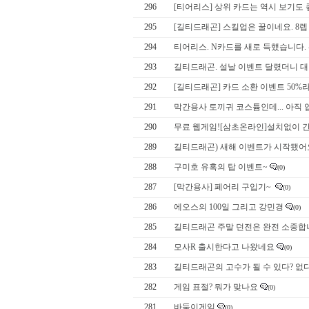
296
[티어리스] 상위 카드는 역시 보기도 
295
[길티드래곤] 스킬업은 꿀이네요. 8렙
294
티어리스. N카드를 새로 득했습니다. 
293
길티드래곤. 설날 이벤트 달렸더니 대
292
[길티드래곤] 카드 소환 이벤트 50%라네
291
막간용사 토끼귀 코스튬인데... 아직 
290
무료 웹게임![삼초온라인]설치없이 
289
길티드래곤) 새해 이벤트가 시작됐어요
288
구미호 유혹의 탑 이벤트~
(0)
287
[막간용사] 페어리 구입기~
(0)
286
에오스의 100일 그리고 강민경
(0)
285
길티드래곤 주말 던전은 완전 소중합
284
모사R 출시한다고 나왔네요
(0)
283
길티드래곤의 고수가 될 수 있다? 없
282
게임 표절? 뭐가 맞나요
(0)
281
바둑이게­임
(0)