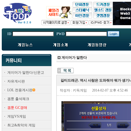
ID
PWD
게이머가 말한다
게이머가 말한다/신문고
길티드래곤. 역시 사람은 도와줘야 뭐가 생기
자유게시판
LOL 전용게시판
작성자 : 키득게임
2014-02-07 오후 4:52:46
겜툰 출석체크
겜툰 GC경매
게임VS게임
최고&최악의 게임