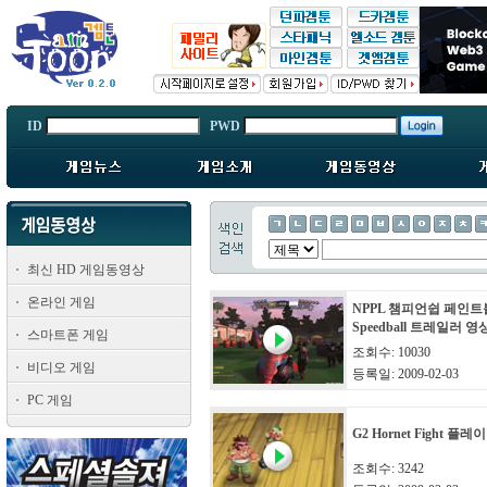
ID
PWD
최신 HD 게임동영상
온라인 게임
NPPL 챔피언쉽 페인트볼
Speedball 트레일러 영
스마트폰 게임
조회수: 10030
비디오 게임
등록일: 2009-02-03
PC 게임
G2 Hornet Fight 플레
조회수: 3242