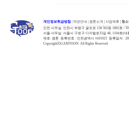
개인정보취급방침
|
약관안내
|
겜툰소개
|
사업제휴
|
청소
인천 사무실: 인천시 부평구 굴포로 158 502동 1802호 / TEL: 032
서울 사무실: 서울시 구로구 디지털로33길 48, 1104호(대륭포스트타워7
제호: 겜툰 등록번호 : 인천광역시 아01025 등록일자 : 
CopyrightⓒGAMTOON. All Rights Reserved.