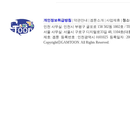
개인정보취급방침
|
약관안내
|
겜툰소개
|
사업제휴
|
청소
인천 사무실: 인천시 부평구 굴포로 158 502동 1802호 / TEL: 032
서울 사무실: 서울시 구로구 디지털로33길 48, 1104호(대륭포스트타워7
제호: 겜툰 등록번호 : 인천광역시 아01025 등록일자 : 
CopyrightⓒGAMTOON. All Rights Reserved.