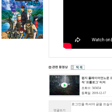
관련 동영상
펍지 플레이어언노운 
작 '프롤로그' 티저
조회수: 565654
등록일: 2019-12-17
덧글쓰기