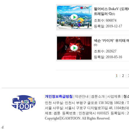
펄어비스 DokeV (도깨
트레일러
(0)
조회수: 606074
등록일: 2019-12-17
넥슨 ‘카이저’ 유지태 
(0)
조회수: 202627
등록일: 2018-05-16
1
2
개인정보취급방침
|
약관안내
|
겜툰소개
|
사업제휴
|
청소
인천 사무실: 인천시 부평구 굴포로 158 502동 1802호 / TEL: 03
서울 사무실: 서울시 구로구 디지털로33길 48, 1104호(대륭포스트타워
제호: 겜툰 등록번호 : 인천광역시 아01025 등록일자 :
CopyrightⓒGAMTOON. All Rights Reserved.
d