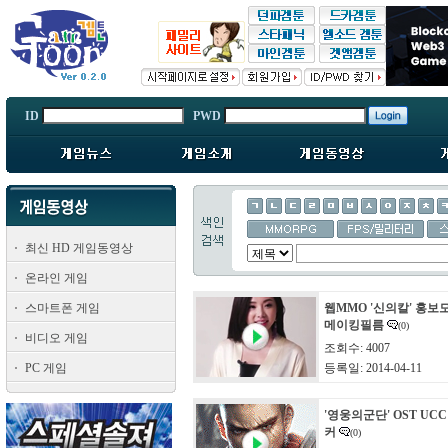
ID
PWD
최신 HD 게임동영상
온라인 게임
스마트폰 게임
웹MMO '신의칼' 홍보
메이킹필름
(0)
비디오 게임
조회수: 4007
PC 게임
등록일: 2014-04-11
'영웅의군단' OST UC
커
(0)