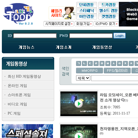
ID
PWD
최신 HD 게임동영상
온라인 게임
스마트폰 게임
라임 오딧세이_오픈 베
전 소개 영상
(1)
비디오 게임
조회수: 7095
PC 게임
등록일: 2011-11-17
천자영웅전_지역오픈_
(0)