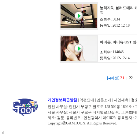
능력자X, 블러드메리 
(0)
조회수: 5034
등록일: 2012-12-18
아이온, 아이유 OST 
조회수: 114646
등록일: 2012-12-14
21
[
이전]
22
◀
개인정보취급방침
|
약관안내
|
겜툰소개
|
사업제휴
|
청소
인천 사무실: 인천시 부평구 굴포로 158 502동 1802호 / TEL: 03
서울 사무실: 서울시 구로구 디지털로33길 48, 1104호(대륭포스트타워
제호: 겜툰 등록번호 : 인천광역시 아01025 등록일자 :
CopyrightⓒGAMTOON. All Rights Reserved.
d