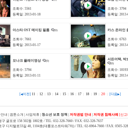
조회수: 5561
조회수: 3794
등록일: 2013-01-18
등록일: 2013-0
아스타 OST 메이킹 필름
카스 온라인 
(0)
조회수: 7661
조회수: 6763
등록일: 2013-01-17
등록일: 2013-0
서든어택, 박
모나크 플레이영상
(0)
(0)
조회수: 5794
조회수: 18193
등록일: 2013-01-11
등록일: 2013-0
20
[
이전]
11
12
13
14
15
16
17
18
19
[다음
]
◀
▶
관안내
|
겜툰소개
|
사업제휴
|
청소년 보호 정책
|
저작권법 안내
|
저작권 침해사례
[신고
 158 502동 1802호 / TEL: 032-328-7660 / FAX: 032-328-7637
지털로33길 48, 1104호(대륭포스트타워7차) / TEL: 02-6964-7660 / FAX: 0505-328