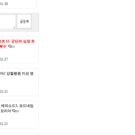
1-30
 II: 군단의 심장 트
복수'
(1)
2-27
2 강철평원 미션 영
2-21
에피소드3. 코드네임
 메모리아
(0)
2-21