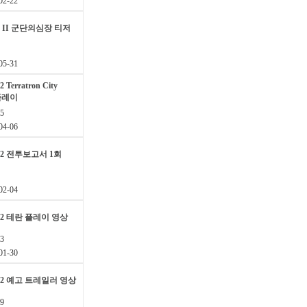
2-22
II 군단의심장 티저
5-31
rratron City
임플레이
5
4-06
 전투보고서 1회
2-04
 테란 플레이 영상
3
1-30
 예고 트레일러 영상
9