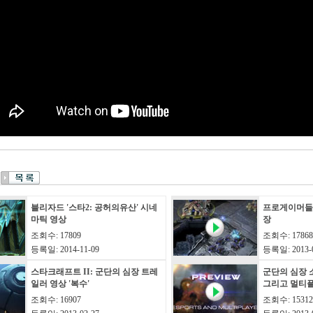
블리자드 '스타2: 공허의유산' 시네
프로게이머들
마틱 영상
장
조회수: 17809
조회수: 17868
등록일: 2014-11-09
등록일: 2013-0
스타크래프트 II: 군단의 심장 트레
군단의 심장 소
일러 영상 '복수'
그리고 멀티
조회수: 16907
조회수: 15312