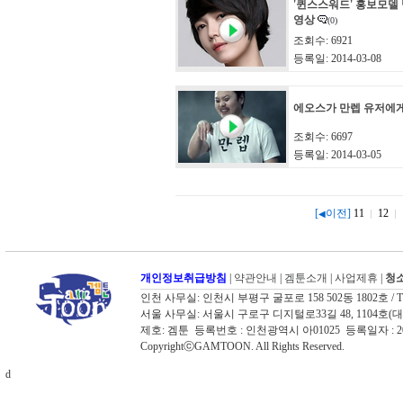
'퀸스스워드' 홍보모델
영상
(0)
조회수: 6921
등록일: 2014-03-08
에오스가 만렙 유저에
조회수: 6697
등록일: 2014-03-05
[
이전]
11
12
◀
개인정보취급방침
|
약관안내
|
겜툰소개
|
사업제휴
|
청소
인천 사무실: 인천시 부평구 굴포로 158 502동 1802호 / TEL: 03
서울 사무실: 서울시 구로구 디지털로33길 48, 1104호(대륭포스트타워
제호: 겜툰 등록번호 : 인천광역시 아01025 등록일자 :
CopyrightⓒGAMTOON. All Rights Reserved.
d