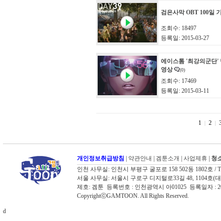
검은사막 OBT 100일
조회수: 18497
등록일: 2015-03-27
에이스톰 '최강의군단'
영상
(0)
조회수: 17469
등록일: 2015-03-11
1
2
개인정보취급방침
|
약관안내
|
겜툰소개
|
사업제휴
|
청소
인천 사무실: 인천시 부평구 굴포로 158 502동 1802호 / TEL: 03
서울 사무실: 서울시 구로구 디지털로33길 48, 1104호(대륭포스트타워
제호: 겜툰 등록번호 : 인천광역시 아01025 등록일자 :
CopyrightⓒGAMTOON. All Rights Reserved.
d