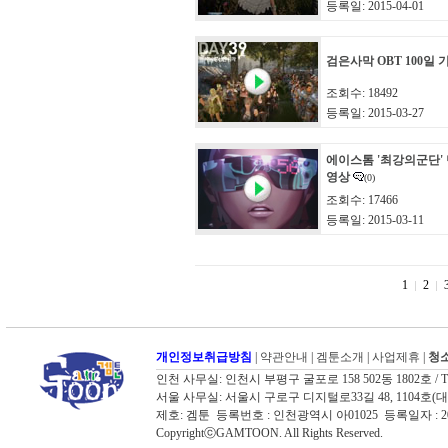
등록일: 2015-04-01
검은사막 OBT 100일
조회수: 18492
등록일: 2015-03-27
에이스톰 '최강의군단'
영상
(0)
조회수: 17466
등록일: 2015-03-11
1
2
개인정보취급방침
|
약관안내
|
겜툰소개
|
사업제휴
|
청소
인천 사무실: 인천시 부평구 굴포로 158 502동 1802호 / TEL: 03
서울 사무실: 서울시 구로구 디지털로33길 48, 1104호(대륭포스트타워
제호: 겜툰 등록번호 : 인천광역시 아01025 등록일자 :
CopyrightⓒGAMTOON. All Rights Reserved.