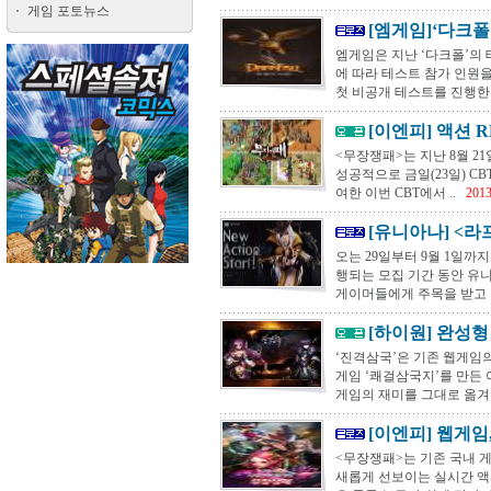
게임 포토뉴스
[엠게임]‘다크폴:
엠게임은 지난 ‘다크폴’의
에 따라 테스트 참가 인원을 
첫 비공개 테스트를 진행한다.
[이엔피] 액션 RP
<무장쟁패>는 지난 8월 2
성공적으로 금일(23일) C
여한 이번 CBT에서 ..
2013
[유니아나] <
오는 29일부터 9월 1일까
행되는 모집 기간 동안 유
게이머들에게 주목을 받고 있
[하이원] 완성형
‘진격삼국’은 기존 웹게임
게임 ‘쾌걸삼국지’를 만든 아
게임의 재미를 그대로 옮겨오
[이엔피] 웹게임,
<무장쟁패>는 기존 국내 게
새롭게 선보이는 실시간 액