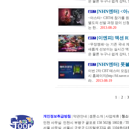
은 물론 누구나 쉽게 강타, 연
[NHN엔터] <
<아스타> CBT에 참가를 원하는
별도의 선발 과정 없이 신청
는 한..
2013-08-20
[이엔피] 액션 RP
<무장쟁패>는 기존 국내 게
새롭게 선보이는 실시간 액
은 물론 누구나 쉽게 강타, 연
[NHN엔터] 풋
이번 2차 CBT 테스터 모집은
시 홈페이지(http://fd.
라..
2013-08-19
1
2
3
개인정보취급방침
|
약관안내
|
겜툰소개
|
사업제휴
|
청소
인천 사무실: 인천시 부평구 굴포로 158 502동 1802호 / TEL: 032
서울 사무실: 서울시 구로구 디지털로33길 48, 1104호(대륭포스트타워7