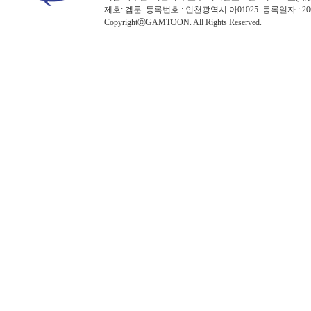
제호: 겜툰 등록번호 : 인천광역시 아01025 등록일자 : 
CopyrightⓒGAMTOON. All Rights Reserved.