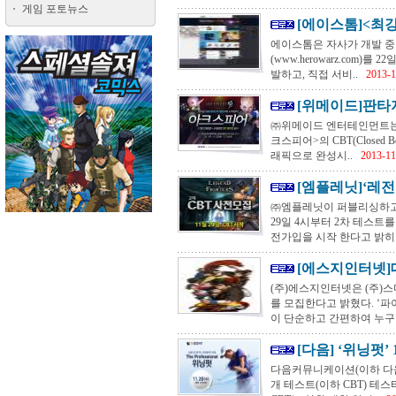
게임 포토뉴스
[에이스톰]<최강의군
에이스톰은 자사가 개발 중인
(www.herowarz.com)를
발하고, 직접 서비..
2013-1
[위메이드]판타지
㈜위메이드 엔터테인먼트는 
크스피어>의 CBT(Closed 
래픽으로 완성시..
2013-11
[엠플레닛]‘레전드
㈜엠플레닛이 퍼블리싱하고 
29일 4시부터 2차 테스트
전가입을 시작 한다고 밝히고
[에스지인터넷]
(주)에스지인터넷은 (주)
를 모집한다고 밝혔다. ‘
이 단순하고 간편하여 누구나
[다음] ‘위닝펏’
다음커뮤니케이션(이하 다음
개 테스트(이하 CBT) 테스