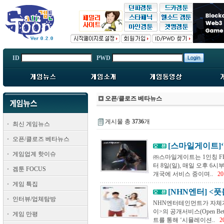
ID
PWD
오픈/클로즈 베타뉴스
게시물 총
3736
개
최신 게임뉴스
오픈/클로즈 베타뉴스
[스마일게이트]‘크
게임업계 핫이슈
㈜스마일게이트는 1인칭 FP
터 8일(일), 매일 오후 6
겜툰 FOCUS
개국에 서비스 중이며..
20
게임 특집
[NHN엔터] <
인터뷰/업체탐방
NHN엔터테인먼트가 자체개
이>의 공개서비스(Open Be
게임 만평
트를 통해 ‘시뮬레이션..
2