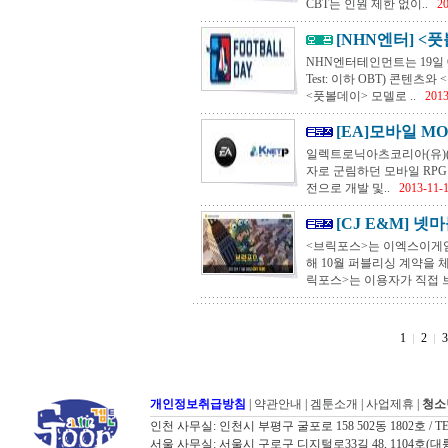
CBT는 인원 제한 없이..
20
[NHN엔터] <풋
NHN엔터테인먼트는 19일 C
Test: 이하 OBT) 콘텐
<풋볼데이> 모델로 ..
2013
[EA]모바일 M
일렉트로닉아츠코리아(유)(Elec
자로 군림하던 모바일 RPG
전으로 개발 및..
2013-11-
[CJ E&M] 넷
<브릭포스>는 이엑스이게임
해 10월 퍼블리싱 계약을 
릭포스>는 이용자가 직접 브
1
2
3
개인정보취급방침
|
약관안내
|
겜툰소개
|
사업제휴
|
청소
인천 사무실: 인천시 부평구 굴포로 158 502동 1802호 / TEL: 032
서울 사무실: 서울시 구로구 디지털로33길 48, 1104호(대륭포스트타워7