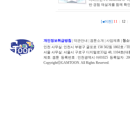
반 경험 재설계를 함께 확인
11
[
이전]
12
◀
개인정보취급방침
|
약관안내
|
겜툰소개
|
사업제휴
|
청소
인천 사무실: 인천시 부평구 굴포로 158 502동 1802호 / TEL: 032
서울 사무실: 서울시 구로구 디지털로33길 48, 1104호(대륭포스트타워7
제호: 겜툰 등록번호 : 인천광역시 아01025 등록일자 : 
CopyrightⓒGAMTOON. All Rights Reserved.