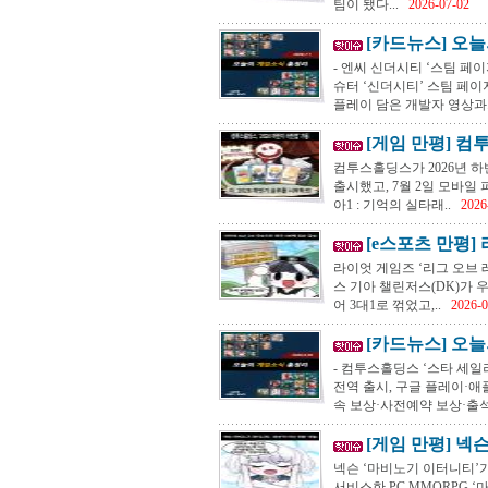
팀이 됐다...
2026-07-02
[카드뉴스] 오늘의
- 엔씨 신더시티 ‘스팀 페
슈터 ‘신더시티’ 스팀 페이지
플레이 담은 개발자 영상과.
[게임 만평] 컴투
컴투스홀딩스가 2026년 하반
출시했고, 7월 2일 모바일 
아1 : 기억의 실타래..
2026
[e스포츠 만평] 
라이엇 게임즈 ‘리그 오브 레
스 기아 챌린저스(DK)가 우
어 3대1로 꺾었고,..
2026-0
[카드뉴스] 오늘의
- 컴투스홀딩스 ‘스타 세일
전역 출시, 구글 플레이·애
속 보상·사전예약 보상·출석
[게임 만평] 넥
넥슨 ‘마비노기 이터니티’가
서비스한 PC MMORPG 