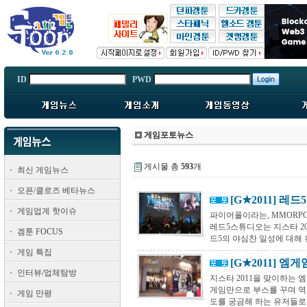
ID
PWD
게임포토뉴스
게시물 총
593
개
최신 게임뉴스
오픈/클로즈 베타뉴스
[G★2011] 
게임업계 핫이슈
파이어폴이라는, MMORPG
레드5스튜디오는 지스타 2
겜툰 FOCUS
드5의 야심찬 일성에 대해 
게임 특집
[G★2011] 
인터뷰/업체탐방
지스타 2011을 맞이하는
게임만으로 부스를 꾸며 역
게임 만평
도를 궁금해 하는 유저들로 