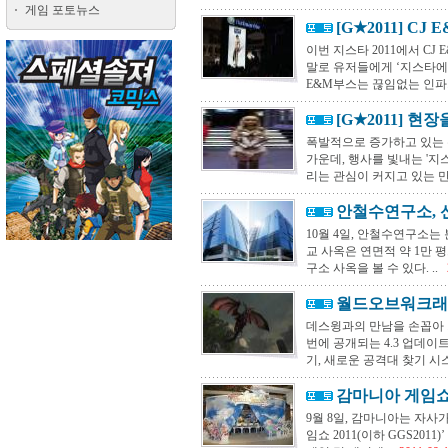
게임 포토뉴스
[G★2011] C
이번 지스타 2011에서 C
말로 유저들에게 ‘지스타에서
E&M부스는 끊임없는 인파가
[G★2011] 현
폭발적으로 증가하고 있는 
가운데, 행사를 빛내는 '지
리는 관심이 커지고 있는 만큼
안철수연구소, 
10월 4일, 안철수연구소는
교 사옥은 연면적 약 1만 
구소 사옥을 볼 수 있다. ..
월드오브워크래프
데스윙과의 만남을 손꼽아 
번에 공개되는 4.3 업데이
기, 새로운 공격대 찾기 시스
감마니아 게임쇼 
9월 8일, 감마니아는 자사
임쇼 2011(이하 GGS201