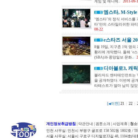
게임 및 애니메..
2011-09-
엠스타, M-Styl
‘엠스타’의 정식 서비스를 기념
타’만의 스타일리쉬한 파티인 ‘M-St
08-22
e스타즈 서울 20
8월 19일, 지구촌 1억 명
황리에 개막했다. 올해 ‘e
(SBA)과 중앙일보 문화..
디아블로3, 캐
블리자드 엔터테인먼트는 '디
을 공개하였다. 이번에 공
타테스트가 얼마 남지 않았
[
이전]
21
22
◀
개인정보취급방침
|
약관안내
|
겜툰소개
|
사업제휴
|
청소
인천 사무실: 인천시 부평구 굴포로 158 502동 1802호 / TEL: 032
서울 사무실: 서울시 구로구 디지털로33길 48, 1104호(대륭포스트타워7