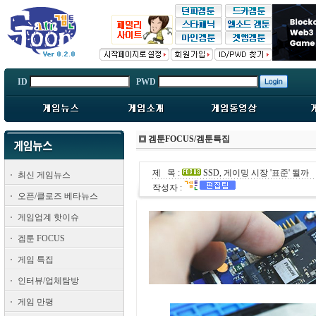
ID
PWD
겜툰FOCUS/겜툰특집
제 목 :
SSD, 게이밍 시장 '표준' 될까
최신 게임뉴스
작성자 :
오픈/클로즈 베타뉴스
게임업계 핫이슈
겜툰 FOCUS
게임 특집
인터뷰/업체탐방
게임 만평