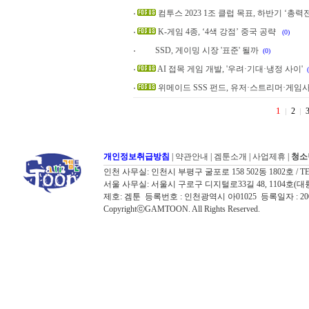
컴투스 2023 1조 클럽 목표, 하반기 ‘총력전
K-게임 4종, ‘4색 강점’ 중국 공략
(0)
SSD, 게이밍 시장 '표준' 될까
(0)
AI 접목 게임 개발, '우려·기대·냉정 사이'
위메이드 SSS 펀드, 유저·스트리머·게임사
1
2
개인정보취급방침
|
약관안내
|
겜툰소개
|
사업제휴
|
청소
인천 사무실: 인천시 부평구 굴포로 158 502동 1802호 / TEL: 032
서울 사무실: 서울시 구로구 디지털로33길 48, 1104호(대륭포스트타워7
제호: 겜툰 등록번호 : 인천광역시 아01025 등록일자 : 
CopyrightⓒGAMTOON. All Rights Reserved.