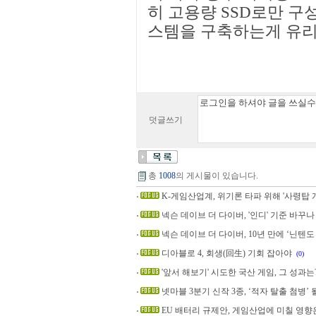
히 고용량 SSD로만 구
스템을 구축하는게 유리
덧글쓰기
총
1008
의 게시물이 있습니다.
K-게임산업계, 위기론 타파 위해 '사령탑 
넥슨 데이브 더 다이버, '인디' 기준 바꾸나
넥슨 데이브 더 다이버, 10년 만에 ‘닌텐도
디아블로 4, 회생(回生) 기회 잡아야
(0)
'앞서 해보기' 시도한 국산 게임, 그 성과는
넷마블 3분기 신작 3종, ‘적자 탈출 첨병’
EU 배터리 규제안, 게임산업에 미칠 영향