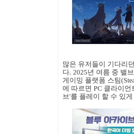
많은 유저들이 기다리던
다. 2025년 여름 중 
게이밍 플랫폼 스팀(St
에 따르면 PC 클라이언
브'를 플레이 할 수 있게