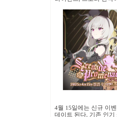
4월 15일에는 신규 이벤트 스
데이트 된다. 기존 인기