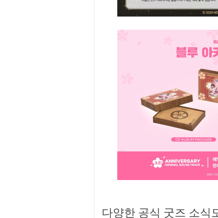
다양한 공식 굿즈 소식도 발표