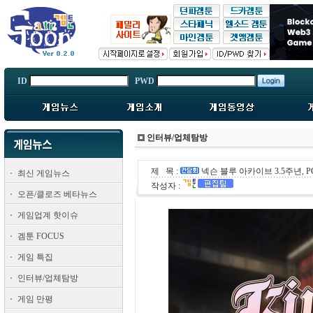
ID
PWD
인터뷰/업체탐방
제 목 :
넥슨 블루 아카이브 3.5주년, 
최신 게임뉴스
작성자 :
오픈/클로즈 베타뉴스
게임업계 핫이슈
겜툰 FOCUS
게임 특집
인터뷰/업체탐방
게임 만평