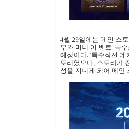
4월 29일에는 메인 스토
부와 미니 이 벤트 '특
예정이다. '특수작전 데
토리였으나, 스토리가 
성을 지니게 되어 메인