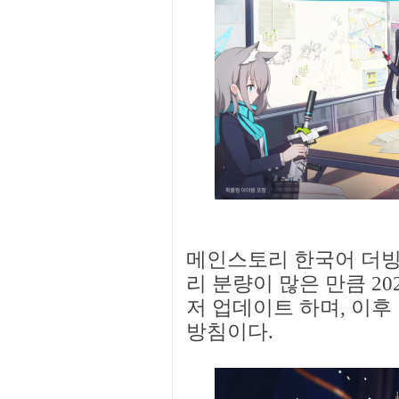
메인스토리 한국어 더빙
리 분량이 많은 만큼 20
저 업데이트 하며, 이후
방침이다.