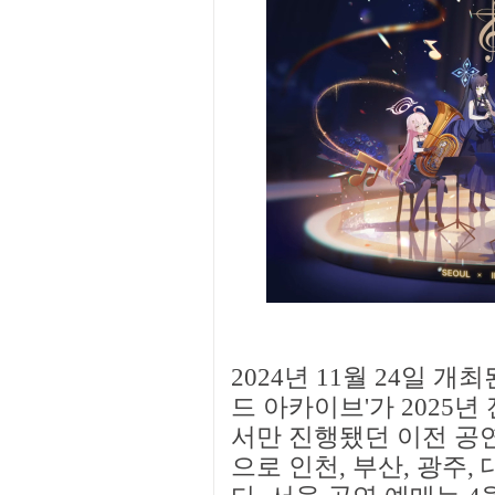
2024년 11월 24일 
드 아카이브'가 2025
서만 진행됐던 이전 공연
으로 인천, 부산, 광주,