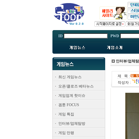
ID
PWD
인터뷰/업체
제 목 :
최신 게임뉴스
작성자 :
오픈/클로즈 베타뉴스
게임업계 핫이슈
겜툰 FOCUS
게임 특집
인터뷰/업체탐방
게임 만평