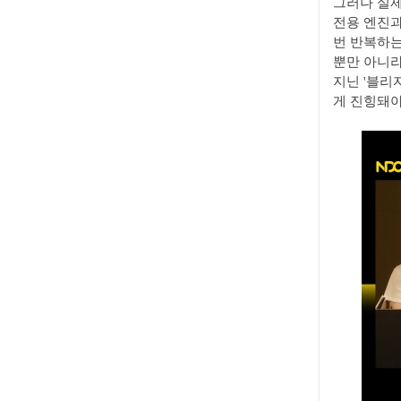
그러나 실제
전용 엔진과
번 반복하는
뿐만 아니라
지닌 '블리
게 진힝돼야