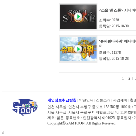
<소울 앤 스톤> 시네마
조회수: 9758
등록일: 2015-10-30
‘슈퍼판타지워’ 애니메
(0)
조회수: 11378
등록일: 2015-10-28
1
2
개인정보취급방침
|
약관안내
|
겜툰소개
|
사업제휴
|
청소
인천 사무실: 인천시 부평구 굴포로 158 502동 1802호 / TEL: 03
서울 사무실: 서울시 구로구 디지털로33길 48, 1104호(대륭포스트타워
제호: 겜툰 등록번호 : 인천광역시 아01025 등록일자 :
CopyrightⓒGAMTOON. All Rights Reserved.
d