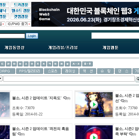
블소, 시즌 2
블소, 시즌 2 업데이트 '지옥도'
(0)
선'
(0)
조회수: 73070
조회수: 73760
등록일: 2014-01-22
등록일: 2014-0
블소, 시즌 2 업데이트 '격전의 흑음
블소, 시즌2 
림'
족 부락'
(0)
(0)