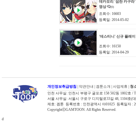
데카모리 '섬란 카구라'
영상
(0)
조회수: 16603
등록일: 2014-05-02
'데스티니' 신규 플레이
조회수: 16150
등록일: 2014-04-29
개인정보취급방침
|
약관안내
|
겜툰소개
|
사업제휴
|
청소
인천 사무실: 인천시 부평구 굴포로 158 502동 1802호 / TEL: 03
서울 사무실: 서울시 구로구 디지털로33길 48, 1104호(대륭포스트타워
제호: 겜툰 등록번호 : 인천광역시 아01025 등록일자 :
CopyrightⓒGAMTOON. All Rights Reserved.
d