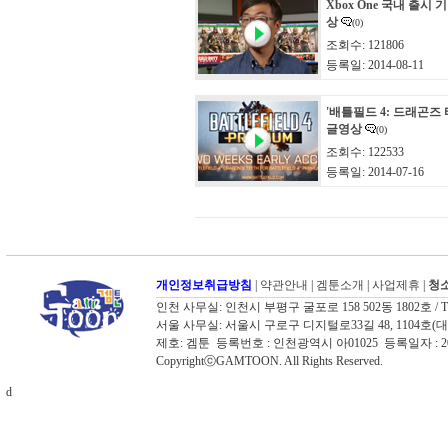
Xbox One 국내 출시 
상
(0)
조회수: 121806
등록일: 2014-08-11
'배틀필드 4: 드래곤즈 
글영상
(0)
조회수: 122533
등록일: 2014-07-16
개인정보취급방침
|
약관안내
|
겜툰소개
|
사업제휴
|
청소
인천 사무실: 인천시 부평구 굴포로 158 502동 1802호 / TEL: 03
서울 사무실: 서울시 구로구 디지털로33길 48, 1104호(대륭포스트타워
제호: 겜툰 등록번호 : 인천광역시 아01025 등록일자 :
CopyrightⓒGAMTOON. All Rights Reserved.
d