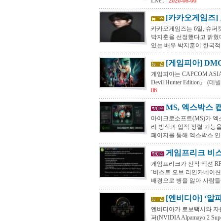
Live..
2026-08-06
[카카오게임즈]
카카오게임즈는 6일, 슈퍼캣
박지훈을 선정했다고 밝혔다
있는 배우 박지훈이 한국적인
[게임피아] DMC
게임피아는 CAPCOM ASIA와 
Devil Hunter Editi
06
MS, 엑스박스
마이크로소프트(MS)가 엑
리 방식과 업적 정렬 기능을 
페이지를 통해 엑스박스 인.
게임프리크 비스
게임프리크가 신작 액션 RP
‘비스트 오브 리인카네이션
배경으로 병을 앓아 사람들에
[엔비디아] ‘알
엔비디아가 로보택시와 자율
퍼(NVIDIA Alpamayo