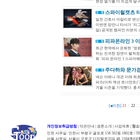
현장 열기를 더 뜨겁게 달구었
스파이럴캣츠 타
일전 간호사 아칼리로 변신
이번엔 맏언니 타샤가 ‘리그
일) 공개된 챔피언 리븐의 
피파온라인 3 
최근 현역에서 은퇴한 ‘영원
하는 진귀한 장면이 펼쳐졌다
회 ‘피파 온라인 3 스피어헤드
주다하와 문가경
넥슨 아레나 개관 이래 최초
퍼즈(이하 액션 토너먼트)
겨울 시즌을 기약했다. 총 8
21
[
이전]
22
◀
개인정보취급방침
|
약관안내
|
겜툰소개
|
사업제휴
|
청소
인천 사무실: 인천시 부평구 굴포로 158 502동 1802호 / TEL: 032
서울 사무실: 서울시 구로구 디지털로33길 48, 1104호(대륭포스트타워7