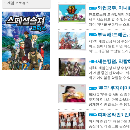
게임 포토뉴스
와썹공주, 미녀
인크로스의 모바일게임 퍼
세부 시스템도 알 수 있는 
되어 미녀를 구한다는 스토리
부탁해!드래곤,
제5회 게임인상 대상 수상작
이드 등에서 일한 10년 
해! 드래곤’은 속성별 드래곤
세븐킹덤, 약탈
제5회 게임인상 대상 수상
가 개발 중인 신작이다. ‘
희귀 아이템을 약탈할 수 있는
'무극' 후지이미
웹RPG '무극'을 서비스 
후지이 미나의 한복 화보와 
공개된 이번 화보는 총 10컷
피파온라인3 인
아시아 최강 ‘피파 온라인 
승전에 인기 걸그룹 걸스데