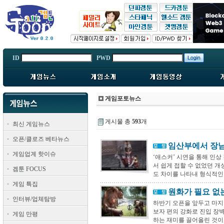
ID
PWD
게임포토뉴스
게시물 총
593
개
최신 게임뉴스
오픈/클로즈 베타뉴스
임산부에서 장님
게임업계 핫이슈
‘애스커’ 시연을 통해 인상
서 쉽게 접할 수 없었던 
겜툰 FOCUS
도 차이를 나타내 형식적인 
게임 특집
원화가 필요 없
인터뷰/업체탐방
하반기 오픈을 앞두고 마지
보자 편의 강화로 진입 장
게임 만평
하는 재미를 끌어올린 것이, 